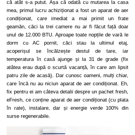
că atât s-a putut. Așa că odată cu mutarea la casa
mea, primul lucru achiziționat a fost un aparat de aer
condiționat, care imediat a mai primit un frate
geamăn, căci la trei camere nu ar fi făcut față doar
unul de 12.000 BTU. Aproape toate nopțile de vară le
dorm cu AC pornit, căci stau la ultimul etaj,
acoperișul se încălzește destul de tare, iar
temperatura în casă ajunge și la 31 de grade (fix
atâtea erau după o scurtă vacanță, în care am lipsit
patru zile de acasă). Dar cunosc oameni, mulți chiar,
care încă nu au niciun aparat de aer condiționat. Eh,
fix pentru ei am câteva detalii despre un pachet fresh,
eFresh, ce conține aparat de aer condiționat (cu plata
în rate), instalare, dar și energie verde 100% din
surse regenerabile.