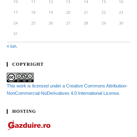
10
11
12
13
14
15
16
17
18
19
20
21
22
23
24
25
26
27
28
29
30
31
« iun.
COPYRIGHT
This work is licensed under a Creative Commons Attribution-
NonCommercial-NoDerivatives 4.0 International License.
HOSTING