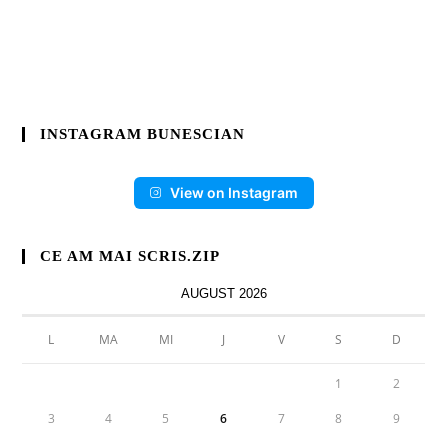
INSTAGRAM BUNESCIAN
View on Instagram
CE AM MAI SCRIS.ZIP
AUGUST 2026
L
MA
MI
J
V
S
D
1
2
3
4
5
6
7
8
9