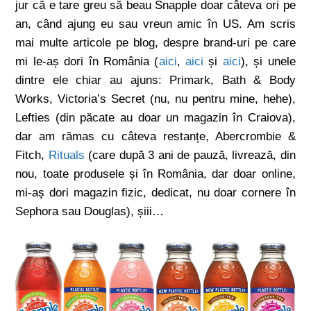
jur că e tare greu să beau Snapple doar câteva ori pe
an, când ajung eu sau vreun amic în US. Am scris
mai multe articole pe blog, despre brand-uri pe care
mi le-aș dori în România (
aici
,
aici
și
aici
), și unele
dintre ele chiar au ajuns: Primark, Bath & Body
Works, Victoria’s Secret (nu, nu pentru mine, hehe),
Lefties (din păcate au doar un magazin în Craiova),
dar am rămas cu câteva restanțe, Abercrombie &
Fitch,
Rituals
(care după 3 ani de pauză, livrează, din
nou, toate produsele și în România, dar doar online,
mi-aș dori magazin fizic, dedicat, nu doar cornere în
Sephora sau Douglas), șiii…