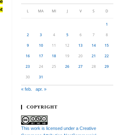
de
et
L
MA
MI
J
V
S
D
1
2
3
4
5
6
7
8
9
10
11
12
13
14
15
16
17
18
19
20
21
22
23
24
25
26
27
28
29
30
31
« feb.
apr. »
COPYRIGHT
This work is licensed under a Creative