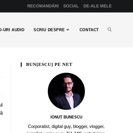
RECOMANDĂRI
SOCIAL
DE-ALE MELE
-URI AUDIO
SCRIU DESPRE
CONTACT
BUN[ESCU] PE NET
ul
pă
IONUȚ BUNESCU
Corporatist, digital guy, blogger, vlogger,