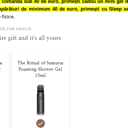
e comandă sub 40 de euro, primești cadou un mini gel 
părături de minimum 40 de euro, primești cu Sleep s
 fizice.