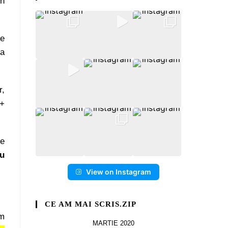
in
de
ea
r,
(+
de
ru
View on Instagram
CE AM MAI SCRIS.ZIP
m
MARTIE 2020