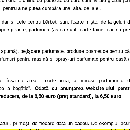
comenzile online de peste 30 de euro sunt livrate gratuit (pr
 pentru a ne putea cumpăra una, alta, de la ei.
dar și cele pentru bărbați sunt foarte mișto, de la geluri 
iperspirante, parfumuri (astea sunt foarte faine, dar nu pr
ip spumă), bețișoare parfumate, produse cosmetice pentru pă
rfumuri pentru mașină și spray-uri parfumate pentru casă 
e, însă calitatea e foarte bună, iar mirosul parfumurilor 
ase a bogăție”.
Odată cu anunțarea website-ului pent
ducere, de la 8,50 euro (preț standard), la 6,50 euro.
rături, primești de fiecare dată un cadou. De exemplu,
acu