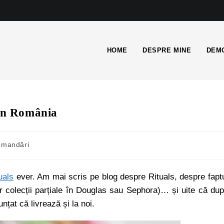
HOME
DESPRE MINE
DEMO
 în România
mandări
uals
ever. Am mai scris pe blog despre Rituals, despre fapt
 colecții parțiale în Douglas sau Sephora)… și uite că du
țat că livrează și la noi.