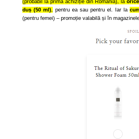
(probabil la prima achiziție din România), la
oric
duș (50 ml)
,
pentru ea sau pentru el. Iar la
cum
(pentru femei) – promoție valabilă și în magazinele