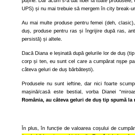
puține. Dar acum s-a dat liber la toate produsele, 
UPS) și nu mai trebuie să mergem în city break-uri
Au mai multe produse pentru femei (deh, clasic), 
duș, produse pentru ras și îngrijire după ras, ant
persistă) și altele.
Dacă Diana e leșinată după gelurile lor de duș (t
corp și ten, eu sunt cel care a cumpărat nșpe pa
câteva geluri de duș bărbătești).
Produsele nu sunt ieftine, dar nici foarte scump
mașină/casă este bestial, vorba Dianei “miro
România, au câteva geluri de duș tip spumă la re
În plus, în funcție de valoarea coșului de cumpă