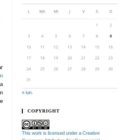
L
MA
MI
J
V
S
D
1
2
3
4
5
6
7
8
9
10
11
12
13
14
15
16
17
18
19
20
21
22
23
ar
24
25
26
27
28
29
30
n
31
va
în
« iun.
ne
COPYRIGHT
This work is licensed under a Creative