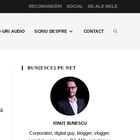
RECOMANDĂRI
SOCIAL
DE-ALE MELE
-URI AUDIO
SCRIU DESPRE
CONTACT
BUN[ESCU] PE NET
să
IONUȚ BUNESCU
Corporatist, digital guy, blogger, vlogger,