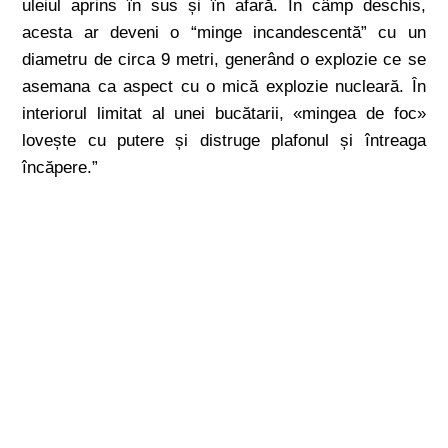
uleiul aprins în sus și în afară. În câmp deschis,
acesta ar deveni o “minge incandescentă” cu un
diametru de circa 9 metri, generând o explozie ce se
asemana ca aspect cu o mică explozie nucleară. În
interiorul limitat al unei bucătarii, «mingea de foc»
lovește cu putere și distruge plafonul și întreaga
încăpere.”