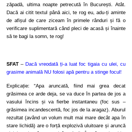
zăpadă, ultima noapte petrecută în București. Atât.
Dacă ai citit textul până aici, te rog eu, adu-ți aminte
de afișul de care ziceam în primele rânduri și fă o
verificare suplimentară când pleci de acasă și înainte
să te bagi la somn, te rog!
SFAT
–
Dacă vreodată ți-a luat foc tigaia cu ulei, cu
grasime animală NU folosi apă pentru a stinge focul!
Explicație: “Apa aruncată, fiind mai grea decat
grăsimea ce arde deja, se va duce în partea de jos a
vasului încins și va fierbe instantaneu (foc sus –
grăsimea incandescentă, foc jos de la aragaz). Aburul
rezultat (având un volum mult mai mare decât apa în
stare lichidă) are o forță explozivă uluitoare și aruncă