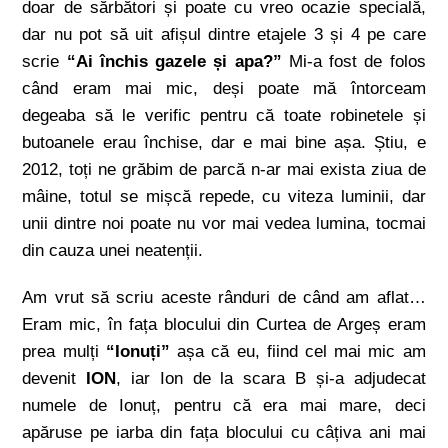
doar de sărbători și poate cu vreo ocazie specială,
dar nu pot să uit afișul dintre etajele 3 și 4 pe care
scrie
“Ai închis gazele și apa?”
Mi-a fost de folos
când eram mai mic, deși poate mă întorceam
degeaba să le verific pentru că toate robinetele și
butoanele erau închise, dar e mai bine așa. Știu, e
2012, toți ne grăbim de parcă n-ar mai exista ziua de
mâine, totul se mișcă repede, cu viteza luminii, dar
unii dintre noi poate nu vor mai vedea lumina, tocmai
din cauza unei neatenții.
Am vrut să scriu aceste rânduri de când am aflat…
Eram mic, în fața blocului din Curtea de Argeș eram
prea mulți
“Ionuți”
așa că eu, fiind cel mai mic am
devenit
ION
, iar Ion de la scara B și-a adjudecat
numele de Ionuț, pentru că era mai mare, deci
apăruse pe iarba din fața blocului cu câțiva ani mai