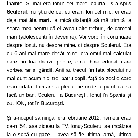
înainte. Și mai era Ionuț cel mare, căuria i s-a spus
Sculerul
, nu știu de ce, eu eram Ion cel mic, ei erau
deja mai
ăia mari
, la mică distanță să mă trimită la
scara mea pentru că ei aveau alte treburi, de oameni
mari (adolescenți în devenire). Voi vorbi în continuare
despre Ionuț, nu despre mine, ci despre Sculerul. Era
cu 6 ani mai mare decât mine, era omul mai calculat
care nu lua decizii pripite, omul bine educat care
vorbea rar și gândit. Anii au trecut, în fața blocului nu
mai sunt acum nici trei-patru copii, față de zecile care
erau odată. Fiecare a plecat pe unde a putut ca să
facă un ban, Sculerul la București, Ionuț în Spania și
eu, ION, tot în București.
Și a-nceput să ningă, era februarie 2012, nămeții erau
ca-n ‘54, așa ziceau la TV. Ionuț-Sculerul se încălzea
la o sobă cu gaze… avea să fie ultima iarnă, ultima