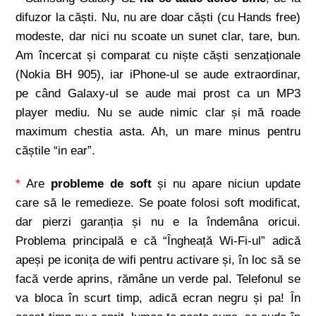
difuzor la căști. Nu, nu are doar căști (cu Hands free)
modeste, dar nici nu scoate un sunet clar, tare, bun.
Am încercat și comparat cu niște căști senzaționale
(Nokia BH 905), iar iPhone-ul se aude extraordinar,
pe când Galaxy-ul se aude mai prost ca un MP3
player mediu. Nu se aude nimic clar și mă roade
maximum chestia asta. Ah, un mare minus pentru
căștile “in ear”.
*
Are
probleme de soft
și nu apare niciun update
care să le remedieze. Se poate folosi soft modificat,
dar pierzi garanția și nu e la îndemâna oricui.
Problema principală e că “Îngheață Wi-Fi-ul” adică
apeși pe iconița de wifi pentru activare și, în loc să se
facă verde aprins, rămâne un verde pal. Telefonul se
va bloca în scurt timp, adică ecran negru și pa! În