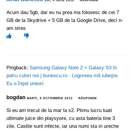
JOI, 5 IULIE 2012
RĂSPUNDE
Acum dau 5gb, dar eu nu prea ma folosesc de cei 7
GB de la Skydrive + 5 GB de la Google Drive, deci n-
am stres
Pingback:
Samsung Galaxy Note 2 + Galaxy S3 în
patru culori noi | bunescu.ro - Logoreea mă iubeşte.
Eu o înşel uneori.
bogdan
MARȚI, 9 OCTOMBRIE 2012
RĂSPUNDE
Si eu am trecut de la mar la s2. Ptimu lucru luati
ultimate juice din playsyore, cu asta bateria tine 3
zile. Castile sunt infecte, iar una numi sta in ureche