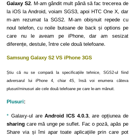
Galaxy S2
. M-am gândit mult până să fac trecerea de
la iOS la Android, voiam SGS3, apoi HTC One X, dar
m-am rezumat la SGS2. M-am obișnuit repede cu
noul telefon, cu noile butoane de back și options pe
care nu le aveam pe iPhone, dar am sesizat
diferențe, destule, între cele două telefoane.
Samsung Galaxy S2 VS iPhone 3GS
Știu că nu se compară la specificațiile tehnice, SGS2-ul fiind
adversarul lui iPhone 4, chiar 4S, însă voi enumera câteva
plusuri/minusuri ale cele două telefoane pe care le-am mânuit.
Plusuri
:
*
Galaxy-ul are
Android ICS 4.0.3
, are opțiunea de
sharing
care mă unge pe suflet. Fac o poză, apăs pe
Share via și îmi apar toate aplicațiile prin care pot