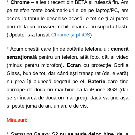
*
Chrome
– a ieșit recent din BETA și rulează fin. Am
pe telefon toate bookmark-urile de pe laptop/PC, am
acces la taburile deschise acasă, e tot ce ți-ai putea
dori de la un browser mobil, doar că nu suportă flash.
(Update, s-a lansat
Chrome și pt iOS
)
*
Acum chestii care țin de dotările telefonului:
cameră
senzațională
pentru un telefon, atât foto, cât și video
(minus pentru microfon).
Ecran
cu protecție Gorilla
Glass, bun de tot, dar când ești transpirat (de, e vară)
nu prea îți alunecă degetul pe el.
Baterie
care ține
aproape de două ori mai bine ca la iPhone 3GS (dar
se și încarcă de două ori mai greu), dacă va ține așa
și peste juma de an, un an, e de vis.
Minusuri:
*
Samsung Galaxy S2
nu se aude deloc bine
, de la