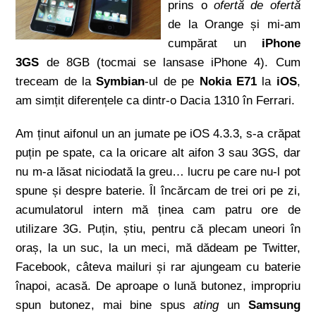
prins o
ofertă de ofertă
de la Orange și mi-am
cumpărat un
iPhone
3GS
de 8GB (tocmai se lansase iPhone 4). Cum
treceam de la
Symbian
-ul de pe
Nokia E71
la
iOS
,
am simțit diferențele ca dintr-o Dacia 1310 în Ferrari.
Am ținut aifonul un an jumate pe iOS 4.3.3, s-a crăpat
puțin pe spate, ca la oricare alt aifon 3 sau 3GS, dar
nu m-a lăsat niciodată la greu… lucru pe care nu-l pot
spune și despre baterie. Îl încărcam de trei ori pe zi,
acumulatorul intern mă ținea cam patru ore de
utilizare 3G. Puțin, știu, pentru că plecam uneori în
oraș, la un suc, la un meci, mă dădeam pe Twitter,
Facebook, câteva mailuri și rar ajungeam cu baterie
înapoi, acasă. De aproape o lună butonez, impropriu
spun butonez, mai bine spus
ating
un
Samsung