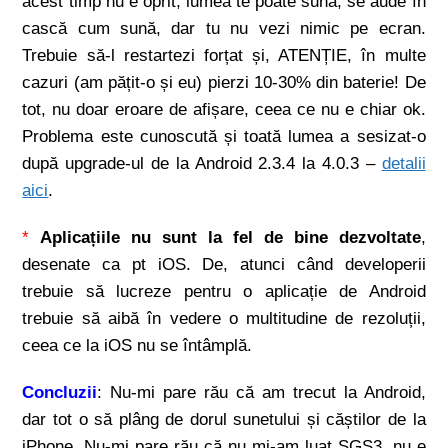
acest timp nu e oprit, lumea te poate suna, se aude în
cască cum sună, dar tu nu vezi nimic pe ecran.
Trebuie să-l restartezi forțat și, ATENȚIE, în multe
cazuri (am pățit-o și eu) pierzi 10-30% din baterie! De
tot, nu doar eroare de afișare, ceea ce nu e chiar ok.
Problema este cunoscută și toată lumea a sesizat-o
după upgrade-ul de la Android 2.3.4 la 4.0.3 –
detalii
aici
.
*
Aplicațiile nu sunt la fel de bine dezvoltate
,
desenate ca pt iOS. De, atunci când developerii
trebuie să lucreze pentru o aplicație de Android
trebuie să aibă în vedere o multitudine de rezoluții,
ceea ce la iOS nu se întâmplă.
Concluzii
: Nu-mi pare rău că am trecut la Android,
dar tot o să plâng de dorul sunetului și căștilor de la
iPhone. Nu-mi pare rău că nu mi-am luat SGS3, nu e