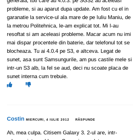
generala, toti care au 4.0.3. pe SGS2 au aceleasi
probleme, si au aparut dupa update. Am fost cu el in
garanatie la service-ul ala mare de pe Iuliu Maniu, de
la metrou Politehnica, le-am explicat tot. Mi l-au
resoftat si am aceleasi probleme. Macar acum nu imi
mai dispar procentele din baterie, dar telefonul tot se
blocheaza. Tu ai 4.0.4 pe S3, e altceva. Legat de
sunet, asa sunt Samsungurile, am pus castile mele si
intr-un S3 alb, la fel se aud, deci nu scoate placa de
sunet interna cum trebuie.
Costin
MIERCURI, 4 IULIE 2012
RĂSPUNDE
Ah, mea culpa. Citisem Galaxy 3. 2-ul are, intr-