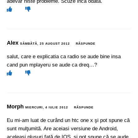
adevar niste probleme. Scuze inca odata.
Alex
SÂMBĂTĂ, 25 AUGUST 2012
RĂSPUNDE
salut, care e explicatia ca radio se aude bine insa
cand pun mplayeru se aude ca dreq…?
Morph
MIERCURI, 4 IULIE 2012
RĂSPUNDE
Eu mi-am luat de curând un htc one x şi pot spune că
sunt mulţumită. Are aceiasi versiune de Android,
aceleaşi plusuri faţă de IOS, şi pot spune că se aude