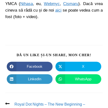
YMCA (
Nihasa
, eu,
Webmyc
,
Cismaru
). Dacă vrea
cineva să râdă cu și de noi
aici
se poate vedea cum a
fost (foto + video).
DĂ UN LIKE ȘI-UN SHARE, MON CHER!
Facebook
X
LinkedIn
WhatsApp
Royal Dot Nights – The New Beginning –