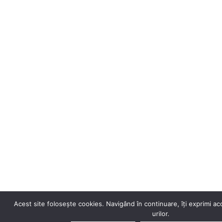
Acest site folosește cookies. Navigând în continuare, îți exprimi aco
urilor.