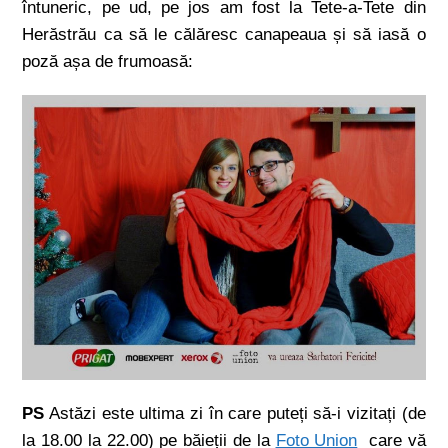
întuneric, pe ud, pe jos am fost la Tete-a-Tete din
Herăstrău ca să le călăresc canapeaua și să iasă o
poză așa de frumoasă:
PS
Astăzi este ultima zi în care puteți să-i vizitați (de
la 18.00 la 22.00) pe băieții de la
Foto Union
care vă