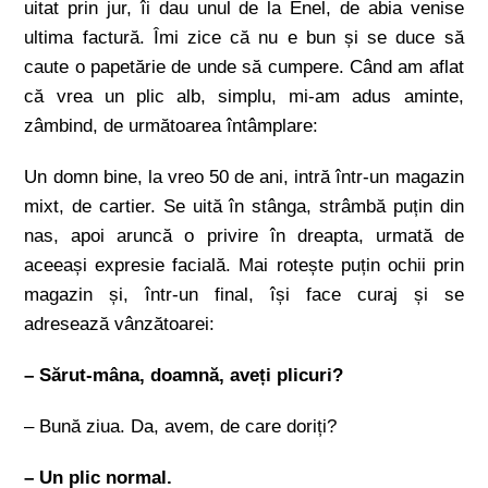
uitat prin jur, îi dau unul de la Enel, de abia venise
ultima factură. Îmi zice că nu e bun și se duce să
caute o papetărie de unde să cumpere. Când am aflat
că vrea un plic alb, simplu, mi-am adus aminte,
zâmbind, de următoarea întâmplare:
Un domn bine, la vreo 50 de ani, intră într-un magazin
mixt, de cartier. Se uită în stânga, strâmbă puțin din
nas, apoi aruncă o privire în dreapta, urmată de
aceeași expresie facială. Mai rotește puțin ochii prin
magazin și, într-un final, își face curaj și se
adresează vânzătoarei:
– Sărut-mâna, doamnă, aveți plicuri?
– Bună ziua. Da, avem, de care doriți?
– Un plic normal.