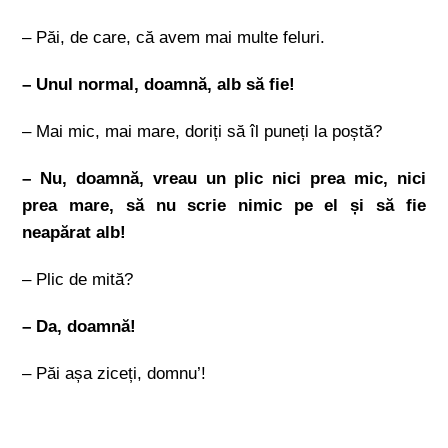
– Păi, de care, că avem mai multe feluri.
– Unul normal, doamnă, alb să fie!
– Mai mic, mai mare, doriți să îl puneți la poștă?
– Nu, doamnă, vreau un plic nici prea mic, nici
prea mare, să nu scrie nimic pe el și să fie
neapărat alb!
– Plic de mită?
– Da, doamnă!
– Păi așa ziceți, domnu’!