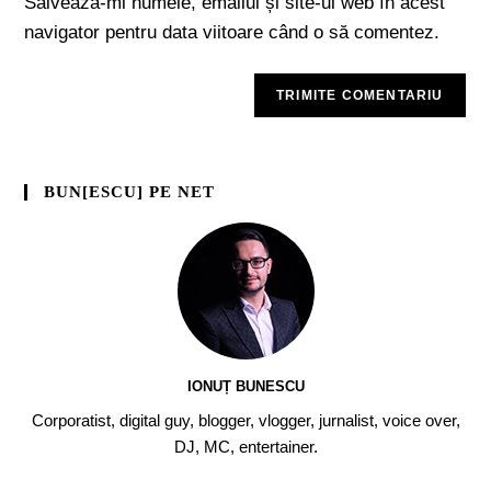
Salvează-mi numele, emailul și site-ul web în acest
navigator pentru data viitoare când o să comentez.
BUN[ESCU] PE NET
IONUȚ BUNESCU
Corporatist, digital guy, blogger, vlogger, jurnalist, voice over,
DJ, MC, entertainer.