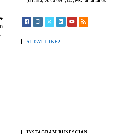
jurnalist, voice over, DJ, MC, entertainer.
de
în
ui
AI DAT LIKE?
INSTAGRAM BUNESCIAN