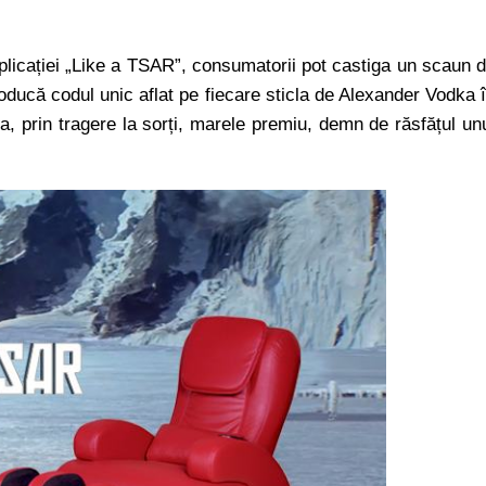
aplicației „Like a TSAR”, consumatorii pot castiga un scaun 
roducă codul unic aflat pe fiecare sticla de Alexander Vodka 
, prin tragere la sorți, marele premiu, demn de răsfățul un