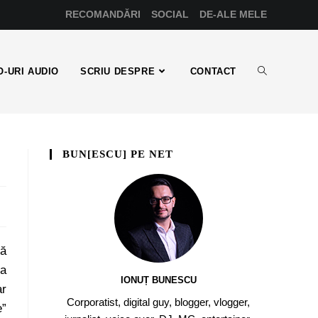
RECOMANDĂRI
SOCIAL
DE-ALE MELE
-URI AUDIO
SCRIU DESPRE
CONTACT
BUN[ESCU] PE NET
nă
ga
IONUȚ BUNESCU
ar
Corporatist, digital guy, blogger, vlogger,
e”