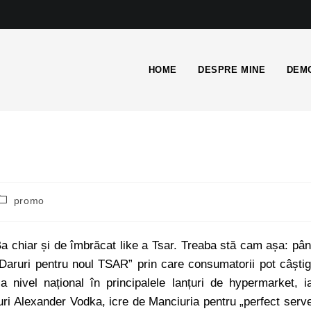
HOME
DESPRE MINE
DEMO
promo
a chiar și de îmbrăcat like a Tsar. Treaba stă cam așa: pâ
aruri pentru noul TSAR” prin care consumatorii pot câști
nivel național în principalele lanțuri de hypermarket, i
turi Alexander Vodka, icre de Manciuria pentru „perfect serv