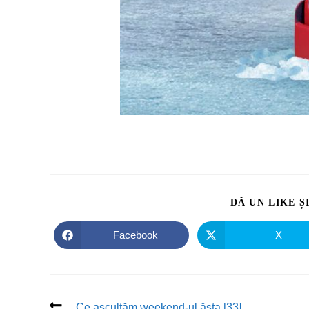
DĂ UN LIKE Ș
Facebook
X
Ce ascultăm weekend-ul ăsta [33]