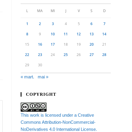
L
MA
MI
J
V
S
D
1
2
3
4
5
6
7
8
9
10
11
12
13
14
15
16
17
18
19
20
21
22
23
24
25
26
27
28
29
30
« mart.
mai »
COPYRIGHT
This work is licensed under a Creative
Commons Attribution-NonCommercial-
NoDerivatives 4.0 International License.