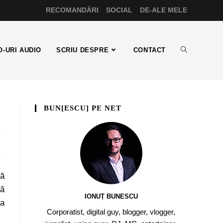
RECOMANDĂRI
SOCIAL
DE-ALE MELE
-URI AUDIO
SCRIU DESPRE
CONTACT
BUN[ESCU] PE NET
că
uă
IONUȚ BUNESCU
ca
Corporatist, digital guy, blogger, vlogger,