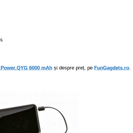
5%
ia Power.QYG 6000 mAh
și despre preț, pe
FunGagdets.ro
.