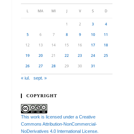
L
MA
MI
J
V
S
D
1
2
3
4
5
6
7
8
9
10
11
12
13
14
15
16
17
18
19
20
21
22
23
24
25
26
27
28
29
30
31
« iul.
sept. »
COPYRIGHT
This work is licensed under a Creative
Commons Attribution-NonCommercial-
NoDerivatives 4.0 International License.