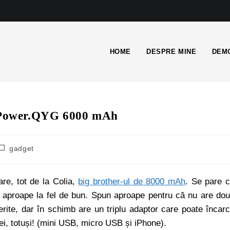
HOME
DESPRE MINE
DEMO
ia Power.QYG 6000 mAh
gadget
re, tot de la Colia,
big brother-ul de 8000 mAh
. Se pare 
aproape la fel de bun. Spun aproape pentru că nu are do
erite, dar în schimb are un triplu adaptor care poate încar
rei, totuși! (mini USB, micro USB și iPhone).