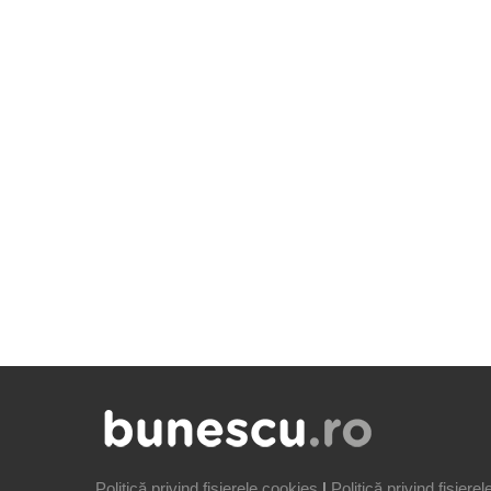
Politică privind fișierele cookies
|
Politică privind fișiere