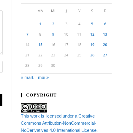
L
MA
MI
J
V
S
D
1
2
3
4
5
6
7
8
9
10
11
12
13
14
15
16
17
18
19
20
21
22
23
24
25
26
27
28
29
30
« mart.
mai »
COPYRIGHT
This work is licensed under a Creative
Commons Attribution-NonCommercial-
NoDerivatives 4.0 International License.