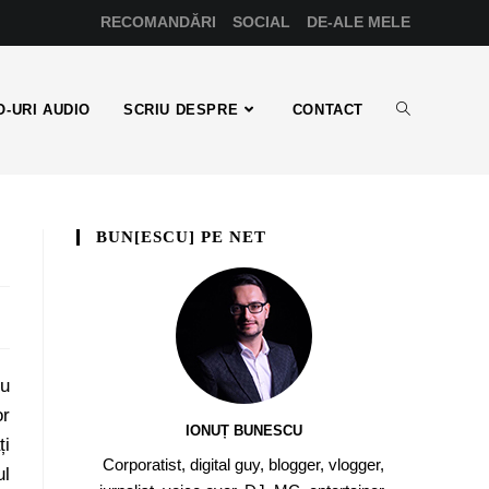
RECOMANDĂRI
SOCIAL
DE-ALE MELE
-URI AUDIO
SCRIU DESPRE
CONTACT
BUN[ESCU] PE NET
ru
or
IONUȚ BUNESCU
ți
Corporatist, digital guy, blogger, vlogger,
ul