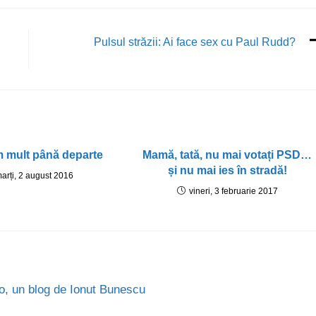
Pulsul străzii: Ai face sex cu Paul Rudd?
 mult până departe
Mamă, tată, nu mai votați PSD…
și nu mai ies în stradă!
arți, 2 august 2016
vineri, 3 februarie 2017
.ro, un blog de Ionut Bunescu