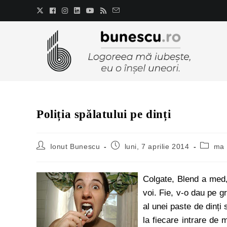
Poliția spălatului pe dinți
Ionut Bunescu
luni, 7 aprilie 2014
ma 
Colgate, Blend a med,
voi. Fie, v-o dau pe gr
al unei paste de dinți 
la fiecare intrare de