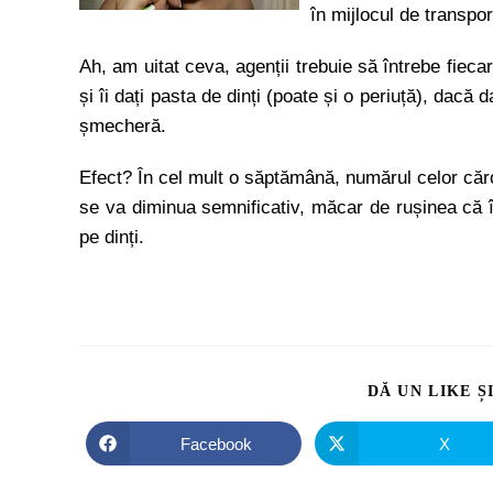
în mijlocul de transpo
Ah, am uitat ceva, agenții trebuie să întrebe fieca
și îi dați pasta de dinți (poate și o periuță), dacă d
șmecheră.
Efect? În cel mult o săptămână, numărul celor că
se va diminua semnificativ, măcar de rușinea că î
pe dinți.
DĂ UN LIKE Ș
Facebook
X