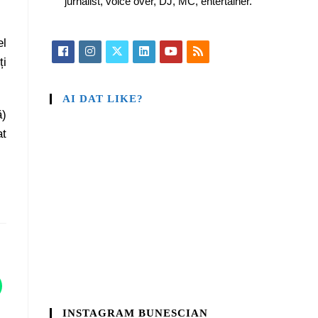
jurnalist, voice over, DJ, MC, entertainer.
el
ți
AI DAT LIKE?
ă)
at
INSTAGRAM BUNESCIAN