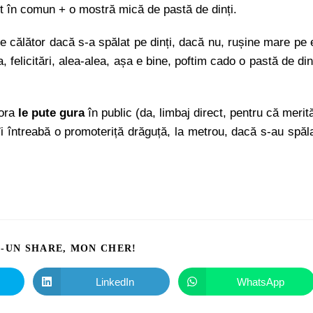
rt în comun + o mostră mică de pastă de dinți.
re călător dacă s-a spălat pe dinți, dacă nu, rușine mare pe 
a, felicitări, alea-alea, așa e bine, poftim cado o pastă de din
rora
le pute gura
în public (da, limbaj direct, pentru că merit
i întreabă o promoteriță drăguță, la metrou, dacă s-au spăl
I-UN SHARE, MON CHER!
LinkedIn
WhatsApp