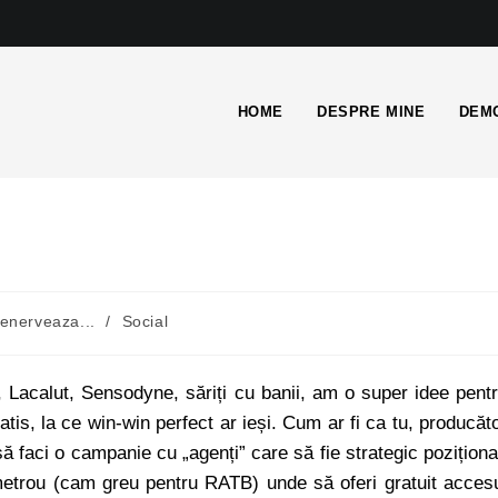
HOME
DESPRE MINE
DEMO
enerveaza...
/
Social
 Lacalut, Sensodyne, săriți cu banii, am o super idee pent
atis, la ce win-win perfect ar ieși. Cum ar fi ca tu, producăt
să faci o campanie cu „agenți” care să fie strategic poziționa
 metrou (cam greu pentru RATB) unde să oferi gratuit acces