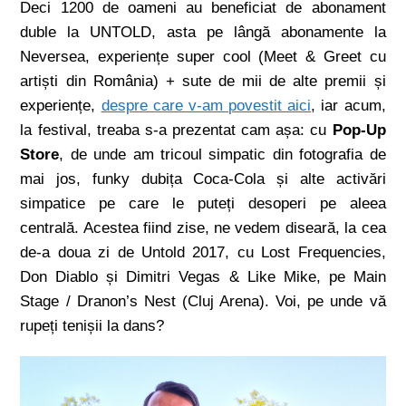
Deci 1200 de oameni au beneficiat de abonament
duble la UNTOLD, asta pe lângă abonamente la
Neversea, experiențe super cool (Meet & Greet cu
artiști din România) + sute de mii de alte premii și
experiențe,
despre care v-am povestit aici
, iar acum,
la festival, treaba s-a prezentat cam așa: cu
Pop-Up
Store
, de unde am tricoul simpatic din fotografia de
mai jos, funky dubița Coca-Cola și alte activări
simpatice pe care le puteți desoperi pe aleea
centrală. Acestea fiind zise, ne vedem diseară, la cea
de-a doua zi de Untold 2017, cu Lost Frequencies,
Don Diablo și Dimitri Vegas & Like Mike, pe Main
Stage / Dranon’s Nest (Cluj Arena). Voi, pe unde vă
rupeți tenișii la dans?