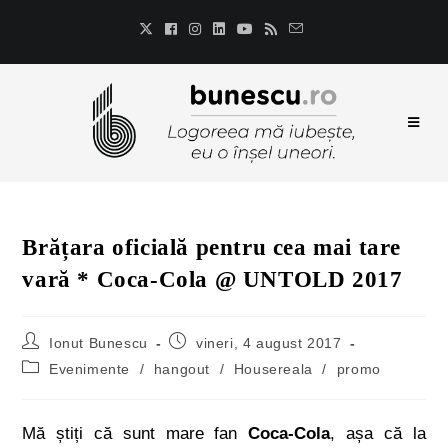
Brățara oficială pentru cea mai tare
vară * Coca-Cola @ UNTOLD 2017
Ionut Bunescu
vineri, 4 august 2017
Evenimente
/
hangout
/
Housereala
/
promo
Mă știți că sunt mare fan
Coca-Cola
, așa că la