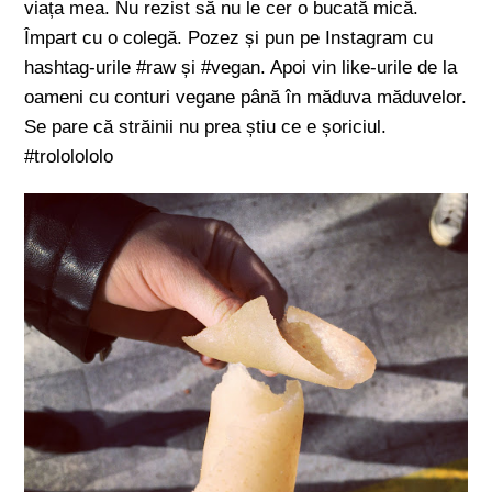
viața mea. Nu rezist să nu le cer o bucată mică.
Împart cu o colegă. Pozez și pun pe Instagram cu
hashtag-urile #raw și #vegan. Apoi vin like-urile de la
oameni cu conturi vegane până în măduva măduvelor.
Se pare că străinii nu prea știu ce e șoriciul.
#trololololo