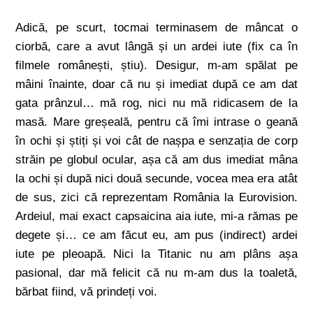
Adică, pe scurt, tocmai terminasem de mâncat o
ciorbă, care a avut lângă și un ardei iute (fix ca în
filmele românești, știu). Desigur, m-am spălat pe
mâini înainte, doar că nu și imediat după ce am dat
gata prânzul… mă rog, nici nu mă ridicasem de la
masă. Mare greșeală, pentru că îmi intrase o geană
în ochi și știți și voi cât de nașpa e senzația de corp
străin pe globul ocular, așa că am dus imediat mâna
la ochi și după nici două secunde, vocea mea era atât
de sus, zici că reprezentam România la Eurovision.
Ardeiul, mai exact capsaicina aia iute, mi-a rămas pe
degete și… ce am făcut eu, am pus (indirect) ardei
iute pe pleoapă. Nici la Titanic nu am plâns așa
pasional, dar mă felicit că nu m-am dus la toaletă,
bărbat fiind, vă prindeți voi.