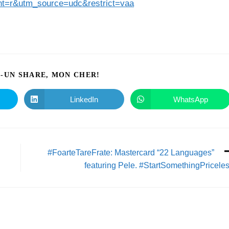
ent=r&utm_source=udc&restrict=vaa
I-UN SHARE, MON CHER!
LinkedIn
WhatsApp
#FoarteTareFrate: Mastercard “22 Languages”
featuring Pele. #StartSomethingPricele