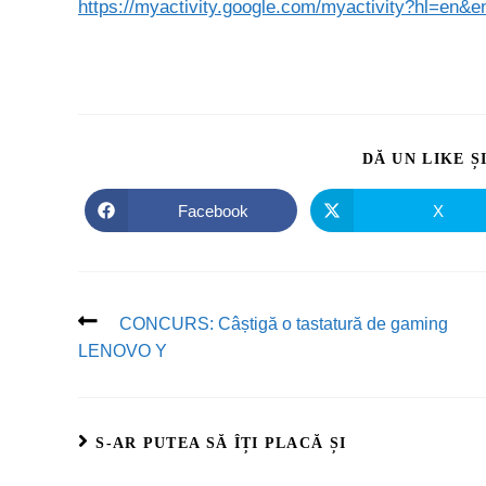
https://myactivity.google.com/myactivity?hl=en&
DĂ UN LIKE Ș
Facebook
X
CONCURS: Câștigă o tastatură de gaming
LENOVO Y
S-AR PUTEA SĂ ÎȚI PLACĂ ȘI