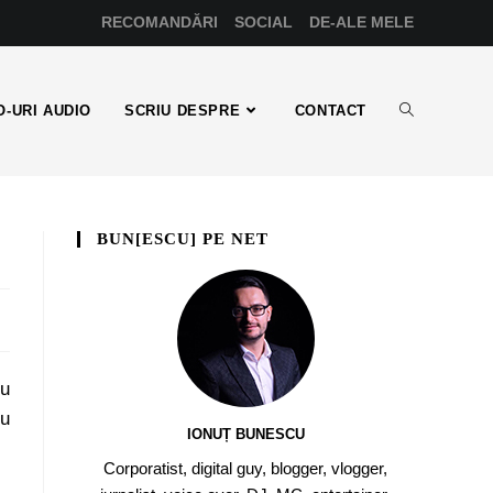
RECOMANDĂRI
SOCIAL
DE-ALE MELE
-URI AUDIO
SCRIU DESPRE
CONTACT
BUN[ESCU] PE NET
nu
cu
IONUȚ BUNESCU
Corporatist, digital guy, blogger, vlogger,