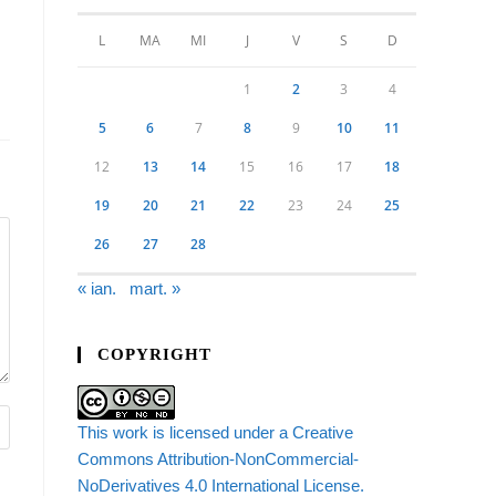
L
MA
MI
J
V
S
D
1
2
3
4
5
6
7
8
9
10
11
12
13
14
15
16
17
18
19
20
21
22
23
24
25
26
27
28
« ian.
mart. »
COPYRIGHT
This work is licensed under a Creative
Commons Attribution-NonCommercial-
NoDerivatives 4.0 International License.