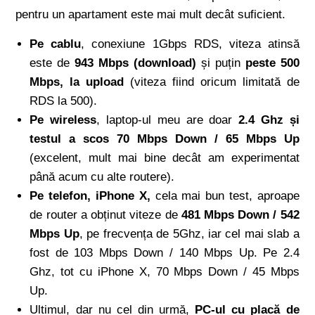
pentru un apartament este mai mult decât suficient.
Pe cablu
, conexiune 1Gbps RDS, viteza atinsă
este de
943 Mbps (download)
și puțin
peste 500
Mbps, la upload
(viteza fiind oricum limitată de
RDS la 500).
Pe wireless
, laptop-ul meu are doar
2.4 Ghz și
testul a scos 70 Mbps Down / 65 Mbps Up
(excelent, mult mai bine decât am experimentat
până acum cu alte routere).
Pe telefon, iPhone X,
cela mai bun test, aproape
de router a obținut viteze de
481 Mbps Down / 542
Mbps Up
, pe frecvența de 5Ghz, iar cel mai slab a
fost de 103 Mbps Down / 140 Mbps Up. Pe 2.4
Ghz, tot cu iPhone X, 70 Mbps Down / 45 Mbps
Up.
Ultimul, dar nu cel din urmă,
PC-ul cu placă de