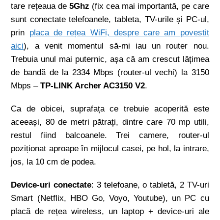
tare rețeaua de
5Ghz
(fix cea mai importantă, pe care
sunt conectate telefoanele, tableta, TV-urile și PC-ul,
prin
placa de rețea WiFi, despre care am povestit
aici
), a venit momentul să-mi iau un router nou.
Trebuia unul mai puternic, așa că am crescut lățimea
de bandă de la 2334 Mbps (router-ul vechi) la 3150
Mbps –
TP-LINK Archer AC3150 V2
.
Ca de obicei, suprafața ce trebuie acoperită este
aceeași, 80 de metri pătrați, dintre care 70 mp utili,
restul fiind balcoanele. Trei camere, router-ul
poziționat aproape în mijlocul casei, pe hol, la intrare,
jos, la 10 cm de podea.
Device-uri conectate
: 3 telefoane, o tabletă, 2 TV-uri
Smart (Netflix, HBO Go, Voyo, Youtube), un PC cu
placă de rețea wireless, un laptop + device-uri ale