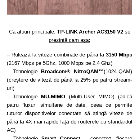
Ca atuuri principale,
TP-LINK Archer AC3150 V2
se
prezintă cam așa:
– Rulează la viteze combinate de până la
3150 Mbps
(2167 Mbps pe 5Ghz, 1000 Mbps pe 2.4 Ghz)
– Tehnologie
Broadcom® NitroQAM™
(1024-QAM)
(creștere de viteză de până la 25% pe patru stream-
uri)
– Tehnologie
MU-MIMO
(Multi-User MIMO) (adică
patru fluxuri simultane de date, ceea ce permite
tuturor dispozitivelor conectate să atingă viteze de
până la 4X mai rapide față de routerele cu standardul
AC)
– Tehnologie
Smart Connect
– conectezi fiecare