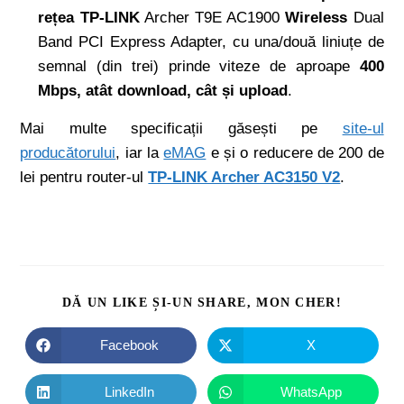
rețea TP-LINK
Archer T9E AC1900
Wireless
Dual
Band PCI Express Adapter, cu una/două liniuțe de
semnal (din trei) prinde viteze de aproape
400
Mbps, atât download, cât și upload
.
Mai multe specificații găsești pe
site-ul
producătorului
, iar la
eMAG
e și o reducere de 200 de
lei pentru router-ul
TP-LINK Archer AC3150 V2
.
DĂ UN LIKE ȘI-UN SHARE, MON CHER!
Facebook
X
LinkedIn
WhatsApp