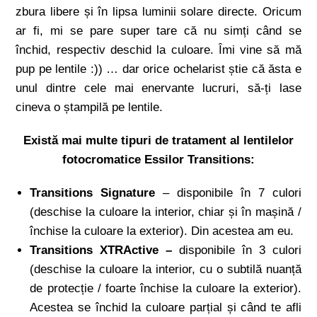
zbura libere și în lipsa luminii solare directe. Oricum
ar fi, mi se pare super tare că nu simți când se
închid, respectiv deschid la culoare. Îmi vine să mă
pup pe lentile :)) … dar orice ochelarist știe că ăsta e
unul dintre cele mai enervante lucruri, să-ți lase
cineva o ștampilă pe lentile.
Există mai multe tipuri de tratament al lentilelor
fotocromatice Essilor Transitions:
Transitions Signature
– disponibile în 7 culori
(deschise la culoare la interior, chiar și în mașină /
închise la culoare la exterior). Din acestea am eu.
Transitions XTRActive –
disponibile în 3 culori
(deschise la culoare la interior, cu o subtilă nuanță
de protecție / foarte închise la culoare la exterior).
Acestea se închid la culoare parțial și când te afli