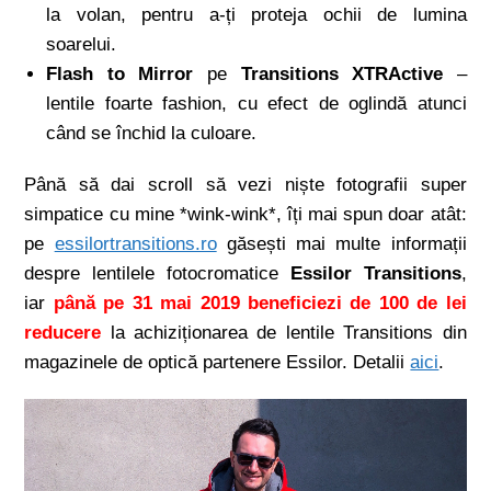
la volan, pentru a-ți proteja ochii de lumina
soarelui.
Flash to Mirror
pe
Transitions XTRActive
–
lentile foarte fashion, cu efect de oglindă atunci
când se închid la culoare.
Până să dai scroll să vezi niște fotografii super
simpatice cu mine *wink-wink*, îți mai spun doar atât:
pe
essilortransitions.ro
găsești mai multe informații
despre lentilele fotocromatice
Essilor Transitions
,
iar
până pe 31 mai 2019 beneficiezi de 100 de lei
reducere
la achiziționarea de lentile Transitions din
magazinele de optică partenere Essilor. Detalii
aici
.