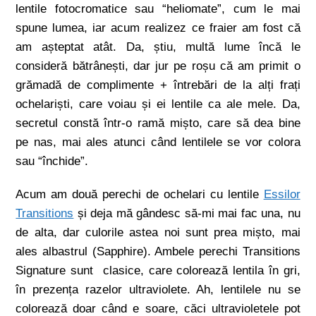
lentile fotocromatice sau “heliomate”, cum le mai
spune lumea, iar acum realizez ce fraier am fost că
am așteptat atât. Da, știu, multă lume încă le
consideră bătrânești, dar jur pe roșu că am primit o
grămadă de complimente + întrebări de la alți frați
ochelariști, care voiau și ei lentile ca ale mele. Da,
secretul constă într-o ramă mișto, care să dea bine
pe nas, mai ales atunci când lentilele se vor colora
sau “închide”.
Acum am două perechi de ochelari cu lentile
Essilor
Transitions
și deja mă gândesc să-mi mai fac una, nu
de alta, dar culorile astea noi sunt prea mișto, mai
ales albastrul (Sapphire). Ambele perechi Transitions
Signature sunt clasice, care colorează lentila în gri,
în prezența razelor ultraviolete. Ah, lentilele nu se
colorează doar când e soare, căci ultravioletele pot