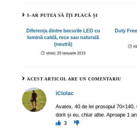
S-AR PUTEA SĂ ÎȚI PLACĂ ȘI
Diferența dintre becurile LED cu
Duty Free
lumină caldă, rece sau naturală
(neutră)
mi
vineri, 25 ianuarie 2019
ACEST ARTICOL ARE UN COMENTARIU
iCiolac
Avatex. 40 de lei prosopul 70×140,
dorit și eu, chiar albe. Aproape 1 a
3