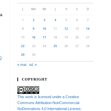
L
MA
MI
J
V
S
D
ma
1
2
3
4
5
6
7
8
9
10
11
12
13
14
15
16
17
18
19
20
21
22
23
24
25
26
27
28
29
30
0
« mai
iul. »
COPYRIGHT
This work is licensed under a Creative
Commons Attribution-NonCommercial-
NoDerivatives 4.0 International License.