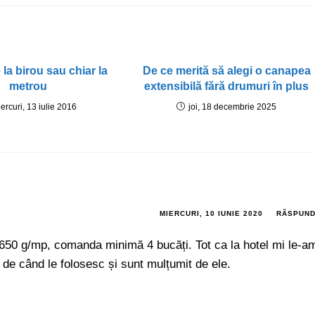
 la birou sau chiar la
De ce merită să alegi o canapea
metrou
extensibilă fără drumuri în plus
ercuri, 13 iulie 2016
joi, 18 decembrie 2025
MIERCURI, 10 IUNIE 2020
RĂSPUN
 650 g/mp, comanda minimă 4 bucăți. Tot ca la hotel mi le-a
n de când le folosesc și sunt mulțumit de ele.