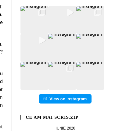
ți
a.
de
).
C?
eu
nd
er
am
View on Instagram
în
CE AM MAI SCRIS.ZIP
nt
IUNIE 2020