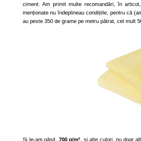
ciment
. Am primit multe recomandări, în articol
menționate nu îndeplineau condițiile, pentru că (am
au peste 350 de grame pe metru pătrat, cel mult 
Și le-am găsit,
700 g/m²
, și alte culori, nu doar 