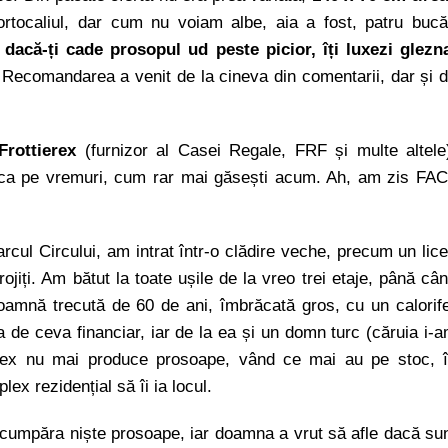
ortocaliul, dar cum nu voiam albe, aia a fost, patru bucă
 dacă-ți cade prosopul ud peste picior, îți luxezi glezn
 Recomandarea a venit de la cineva din comentarii, dar și 
Frottierex
(furnizor al Casei Regale, FRF și multe altele
, ca pe vremuri, cum rar mai găsești acum. Ah, am zis FA
cul Circului, am intrat într-o clădire veche, precum un lic
rojiți. Am bătut la toate ușile de la vreo trei etaje, până câ
oamnă trecută de 60 de ani, îmbrăcată gros, cu un calorif
a de ceva financiar, iar de la ea și un domn turc (căruia i-
ierex nu mai produce prosoape, vând ce mai au pe stoc, 
ex rezidențial să îi ia locul.
cumpăra niște prosoape, iar doamna a vrut să afle dacă su