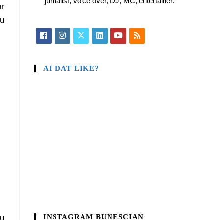
jurnalist, voice over, DJ, MC, entertainer.
or
nu
AI DAT LIKE?
INSTAGRAM BUNESCIAN
u