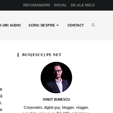
RECOMANDĂRI
SOCIAL
DE-ALE MELE
-URI AUDIO
SCRIU DESPRE
CONTACT
BUN[ESCU] PE NET
c
să
IONUȚ BUNESCU
h,
Corporatist, digital guy, blogger, vlogger,
de