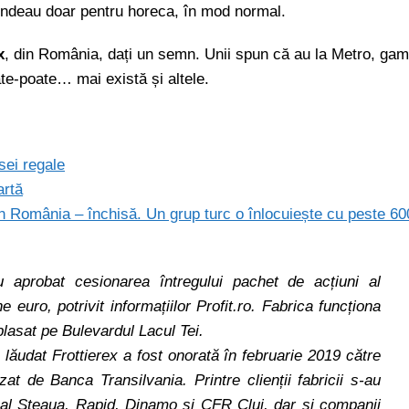
 vindeau doar pentru horeca, în mod normal.
x
, din România, dați un semn. Unii spun că au la Metro, ga
ate-poate… mai există și altele.
asei regale
artă
 România – închisă. Un grup turc o înlocuiește cu peste 60
u aprobat cesionarea întregului pachet de acțiuni al
e euro, potrivit informațiilor Profit.ro. Fabrica funcționa
lasat pe Bulevardul Lacul Tei.
ăudat Frottierex a fost onorată în februarie 2019 către
zat de Banca Transilvania. Printre clienții fabricii s-au
bal Steaua, Rapid, Dinamo și CFR Cluj, dar și companii