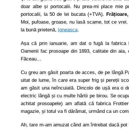
doar albe și portocalii. Nu prea-mi place mie p
portocalii, la 50 de lei bucata (+TVA).
Frățioare,
Moi, pufoase, groase, nu lasă scame, tot ce vrei.
la bună prietenă,
Ioneasca
.
Așa că prin ianuarie, am dat o fugă la fabrica
Oamenii fac prosoape din 1893, calitate din aia
Făceau…
Cu greu am găsit poarta de acces, de pe lângă Par
uitat de lume, în care era super frig și pereții sco
am găsit una neîncuiată. Dincolo de ușă era o d
electric lângă și cu multe hârtii pe birou. Se ocup
achitat prosoapele) am aflată că fabrica Frott
magazie, și totul va fi dărâmat, urmând ca un compl
Ah, tare m-am amuzat când am întrebat dacă pot 