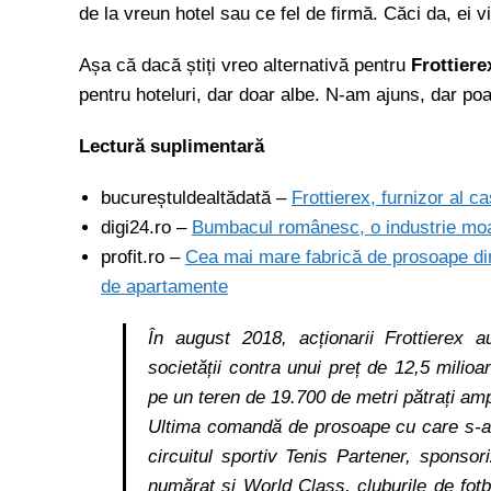
de la vreun hotel sau ce fel de firmă. Căci da, ei
Așa că dacă știți vreo alternativă pentru
Frottiere
pentru hoteluri, dar doar albe. N-am ajuns, dar po
Lectură suplimentară
bucureștuldealtădată –
Frottierex, furnizor al c
digi24.ro –
Bumbacul românesc, o industrie mo
profit.ro –
Cea mai mare fabrică de prosoape din
de apartamente
În august 2018, acționarii Frottierex a
societății contra unui preț de 12,5 milioan
pe un teren de 19.700 de metri pătrați amp
Ultima comandă de prosoape cu care s-a l
circuitul sportiv Tenis Partener, sponsori
numărat și World Class, cluburile de fot