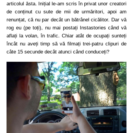
articolul ăsta. Inițial le-am scris în privat unor creatori
de conținut cu sute de mii de urmăritori, apoi am
renunțat, că nu par decât un bătrânel cicălitor. Dar vă
rog eu (pe toți), nu mai postați Instastories când vă
aflați la volan, în trafic. Chiar atât de ocupați sunteți
încât nu aveți timp să vă filmați trei-patru clipuri de
câte 15 secunde decât atunci când conduceți?