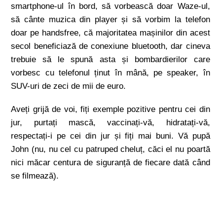
smartphone-ul în bord, să vorbească doar Waze-ul,
să cânte muzica din player și să vorbim la telefon
doar pe handsfree, că majoritatea mașinilor din acest
secol beneficiază de conexiune bluetooth, dar cineva
trebuie să le spună asta și bombardierilor care
vorbesc cu telefonul ținut în mână, pe speaker, în
SUV-uri de zeci de mii de euro.
Aveți grijă de voi, fiți exemple pozitive pentru cei din
jur, purtați mască, vaccinați-vă, hidratați-vă,
respectați-i pe cei din jur și fiți mai buni. Vă pupă
John (nu, nu cel cu patruped cheluț, căci el nu poartă
nici măcar centura de siguranță de fiecare dată când
se filmează).