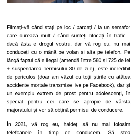
Filmați-vă când stați pe loc / parcați / la un semafor
care durează mult / când sunteți blocați în trafic..
dacă ăsta e drogul vostru, dar vă rog eu, nu mai
conduceți cu o mână pe volan și alta pe telefon. Pe
lângă faptul că e ilegal (amendă între 580 și 725 de lei
+ suspendarea permisului 30 de zile), este incredibil
de periculos (doar am văzut cu toții știrile cu atâtea
accidente mortale transmise live pe Facebook), dar și
un exemplu extrem de prost pentru adolescenți, în
special pentru cei care se apropie de vârsta
majoratului și vor să obțină permisul de conducere.
În 2021, vă rog eu, haideți să nu mai folosim
telefoanele în timp ce conducem. Să stea