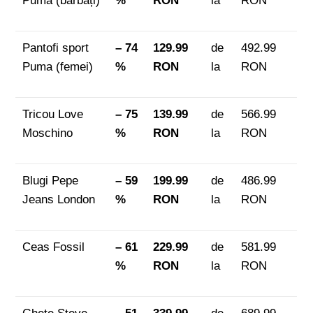
Puma (bărbați)
%
RON
la
RON
Pantofi sport
– 74
129.99
de
492.99
Puma (femei)
%
RON
la
RON
Tricou Love
– 75
139.99
de
566.99
Moschino
%
RON
la
RON
Blugi Pepe
– 59
199.99
de
486.99
Jeans London
%
RON
la
RON
Ceas Fossil
– 61
229.99
de
581.99
%
RON
la
RON