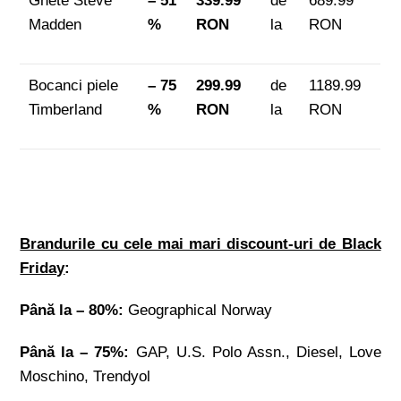
Ghete Steve
– 51
339.99
de
689.99
Madden
%
RON
la
RON
Bocanci piele
– 75
299.99
de
1189.99
Timberland
%
RON
la
RON
Brandurile cu cele mai mari discount-uri de Black
Friday
:
Până la
– 80%:
Geographical Norway
Până la
– 75%:
GAP, U.S. Polo Assn., Diesel, Love
Moschino, Trendyol