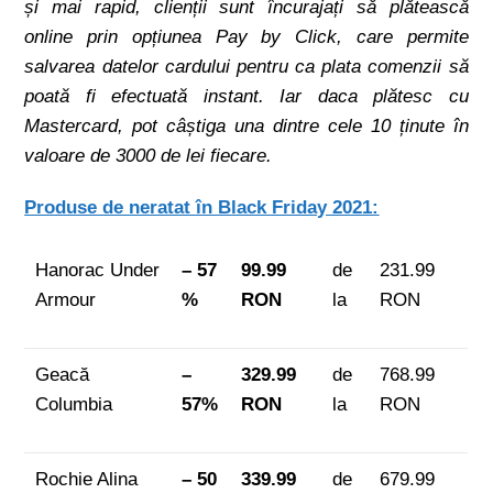
și mai rapid, clienții sunt încurajați să plătească
online prin opțiunea Pay by Click, care permite
salvarea datelor cardului pentru ca plata comenzii să
poată fi efectuată instant. Iar daca plătesc cu
Mastercard, pot câștiga una dintre cele 10 ținute în
valoare de 3000 de lei fiecare.
Produse de neratat în Black Friday 2021:
Hanorac Under
– 57
99.99
de
231.99
Armour
%
RON
la
RON
Geacă
–
329.99
de
768.99
Columbia
57%
RON
la
RON
Rochie Alina
– 50
339.99
de
679.99