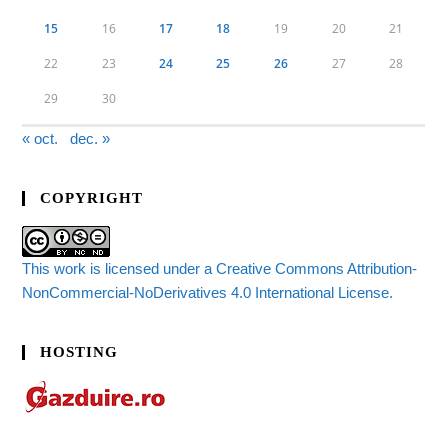
15
16
17
18
19
20
21
22
23
24
25
26
27
28
29
30
« oct.
dec. »
COPYRIGHT
This work is licensed under a Creative Commons Attribution-
NonCommercial-NoDerivatives 4.0 International License.
HOSTING