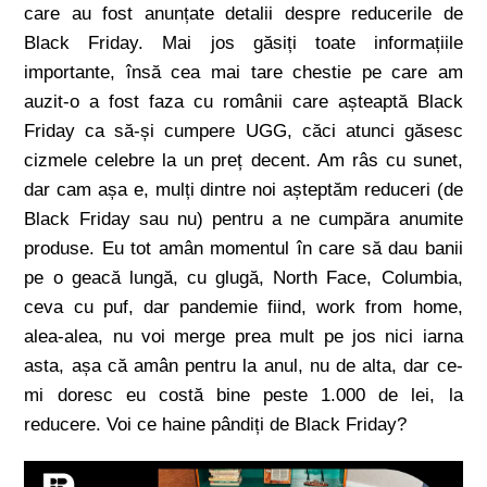
care au fost anunțate detalii despre reducerile de
Black Friday. Mai jos găsiți toate informațiile
importante, însă cea mai tare chestie pe care am
auzit-o a fost faza cu românii care așteaptă Black
Friday ca să-și cumpere UGG, căci atunci găsesc
cizmele celebre la un preț decent. Am râs cu sunet,
dar cam așa e, mulți dintre noi așteptăm reduceri (de
Black Friday sau nu) pentru a ne cumpăra anumite
produse. Eu tot amân momentul în care să dau banii
pe o geacă lungă, cu glugă, North Face, Columbia,
ceva cu puf, dar pandemie fiind, work from home,
alea-alea, nu voi merge prea mult pe jos nici iarna
asta, așa că amân pentru la anul, nu de alta, dar ce-
mi doresc eu costă bine peste 1.000 de lei, la
reducere. Voi ce haine pândiți de Black Friday?