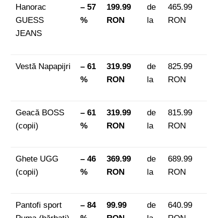
Hanorac
– 57
199.99
de
465.99
GUESS
%
RON
la
RON
JEANS
Vestă Napapijri
– 61
319.99
de
825.99
%
RON
la
RON
Geacă BOSS
– 61
319.99
de
815.99
(copii)
%
RON
la
RON
Ghete UGG
– 46
369.99
de
689.99
(copii)
%
RON
la
RON
Pantofi sport
– 84
99.99
de
640.99