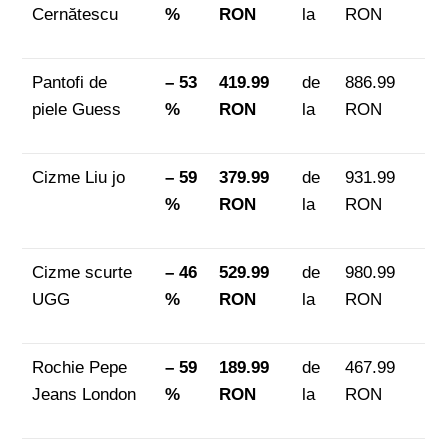
Cernătescu
%
RON
la
RON
Pantofi de
– 53
419.99
de
886.99
piele Guess
%
RON
la
RON
Cizme Liu jo
– 59
379.99
de
931.99
%
RON
la
RON
Cizme scurte
– 46
529.99
de
980.99
UGG
%
RON
la
RON
Rochie Pepe
– 59
189.99
de
467.99
Jeans London
%
RON
la
RON