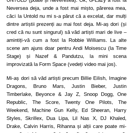
UNTOLD (poate și Neveresea). Ok, G-Eazy a fost la
Neversea deja, unde a fost mai mișto, părerea mea,
căci la Untold nu mi s-a părut că a excelat, dar mulți
dintre artiștii prezenți au mai fost deja. Mi-aș dori (și
cred că nu sunt singurul) să văd artiști mari de live –
amintiți-vă cum a fost la Robbie Williams. La alte
scene am ajuns doar pentru Andi Moisescu (la Time
Stage) și Nazef & Pandutzu, la mini scena
improvizată la Form Space (vedeți video mai jos).
Mi-aș dori să văd artiști precum Billie Eilish, Imagine
Dragons, Bruno Mars, Justin Bieber, Justin
Timberlake, Beyonce & Jay Z, Snoop Dogg, One
Republic, The Score, Twenty One Pilots, The
Weekend, Machine Gun Kelly, Ed Sheeran, Harry
Styles, Skrillex, Dua Lipa, Lil Nas X, DJ Khaled,
Drake, Calvin Harris, Rihanna și alții care poate mi-