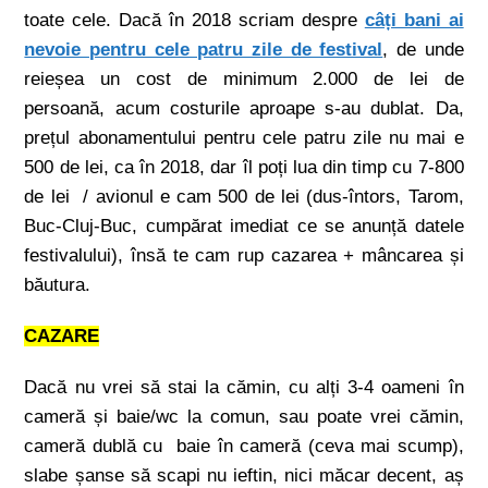
toate cele. Dacă în 2018 scriam despre
câți bani ai
nevoie pentru cele patru zile de festival
, de unde
reieșea un cost de minimum 2.000 de lei de
persoană, acum costurile aproape s-au dublat. Da,
prețul abonamentului pentru cele patru zile nu mai e
500 de lei, ca în 2018, dar îl poți lua din timp cu 7-800
de lei / avionul e cam 500 de lei (dus-întors, Tarom,
Buc-Cluj-Buc, cumpărat imediat ce se anunță datele
festivalului), însă te cam rup cazarea + mâncarea și
băutura.
CAZARE
Dacă nu vrei să stai la cămin, cu alți 3-4 oameni în
cameră și baie/wc la comun, sau poate vrei cămin,
cameră dublă cu baie în cameră (ceva mai scump),
slabe șanse să scapi nu ieftin, nici măcar decent, aș