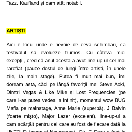
Tazz, Kaufland și cam atât notabil.
ARTIȘTI
Aici e locul unde e nevoie de ceva schimbări, ca
festivalul să evolueze frumos. Cu câteva mici
excepții, cred că anul acesta a avut line-up-ul cel mai
rarefiat (pauze destul de lungi între artiști, în unele
zile, la main stage). Putea fi mult mai bun, îmi
doream asta, căci pe lângă favoriții mei Steve Aoki,
Dimtri Vegas & Like Mike și Lost Frequencies (pe
care i-aș putea vedea la infinit), momentul wow BUG
Mafia pe mainstage, Anne Marie (superbă), J Balvin
(foarte mișto), Major Lazer (excelent), line-up-ul a
cam scârțâit pentru cei care au fost de fiecare dată la