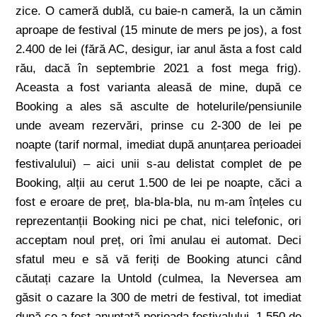
zice. O cameră dublă, cu baie-n cameră, la un cămin
aproape de festival (15 minute de mers pe jos), a fost
2.400 de lei (fără AC, desigur, iar anul ăsta a fost cald
rău, dacă în septembrie 2021 a fost mega frig).
Aceasta a fost varianta aleasă de mine, după ce
Booking a ales să asculte de hotelurile/pensiunile
unde aveam rezervări, prinse cu 2-300 de lei pe
noapte (tarif normal, imediat după anunțarea perioadei
festivalului) – aici unii s-au delistat complet de pe
Booking, alții au cerut 1.500 de lei pe noapte, căci a
fost e eroare de preț, bla-bla-bla, nu m-am înțeles cu
reprezentanții Booking nici pe chat, nici telefonic, ori
acceptam noul preț, ori îmi anulau ei automat. Deci
sfatul meu e să vă feriți de Booking atunci când
căutați cazare la Untold (culmea, la Neversea am
găsit o cazare la 300 de metri de festival, tot imediat
după ce a fost anunțată perioada festivalului, 1.550 de