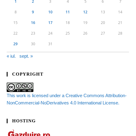
1
2
3
4
5
6
7
8
9
10
11
12
13
14
15
16
17
18
19
20
21
22
23
24
25
26
27
28
29
30
31
« iul.
sept. »
COPYRIGHT
This work is licensed under a Creative Commons Attribution-
NonCommercial-NoDerivatives 4.0 International License.
HOSTING