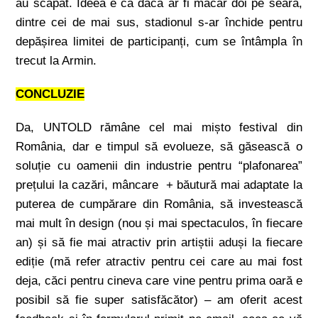
au scăpat. Ideea e că dacă ar fi măcar doi pe seară,
dintre cei de mai sus, stadionul s-ar închide pentru
depășirea limitei de participanți, cum se întâmpla în
trecut la Armin.
CONCLUZIE
Da, UNTOLD rămâne cel mai mișto festival din
România, dar e timpul să evolueze, să găsească o
soluție cu oamenii din industrie pentru “plafonarea”
prețului la cazări, mâncare + băutură mai adaptate la
puterea de cumpărare din România, să investească
mai mult în design (nou și mai spectaculos, în fiecare
an) și să fie mai atractiv prin artiștii aduși la fiecare
ediție (mă refer atractiv pentru cei care au mai fost
deja, căci pentru cineva care vine pentru prima oară e
posibil să fie super satisfăcător) – am oferit acest