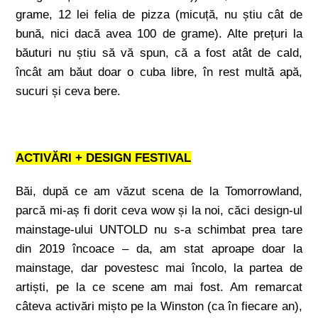
grame, 12 lei felia de pizza (micuță, nu știu cât de
bună, nici dacă avea 100 de grame). Alte prețuri la
băuturi nu știu să vă spun, că a fost atât de cald,
încât am băut doar o cuba libre, în rest multă apă,
sucuri și ceva bere.
ACTIVĂRI + DESIGN FESTIVAL
Băi, după ce am văzut scena de la Tomorrowland,
parcă mi-aș fi dorit ceva wow și la noi, căci design-ul
mainstage-ului UNTOLD nu s-a schimbat prea tare
din 2019 încoace – da, am stat aproape doar la
mainstage, dar povestesc mai încolo, la partea de
artiști, pe la ce scene am mai fost. Am remarcat
câteva activări mișto pe la Winston (ca în fiecare an),