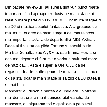
Din pacate review-ul Tau sufera dintr-un punct foarte
important: fiind aproape exclusiv pe main stage ai
ratat o mare parte din UNTOLD!! Sunt multe stage-uri
cu DJ si muzica absolut fantastica. Aici gresesc cel
mai multi, ei cred ca main stage = cel mai fain/cel
mai importanti DJ….. de departe BIG MISTAKE……
Daca ai fi vizitat de pilda Fortune si asculti putin
Markus Schultz, sau Aly&Fila, sau Emma Hewitt si
asa mai departe ai fi primit o variatie mult mai mare
de muzica…. Asta e super la UNTOLD ca se
regasesc foarte multe genuri de muzica……. si nu e
ok sa stai doar la main stage si sa zici ca DJ putea fi
si mai buni….
Mancare: au deschis partea aia unde era un strand
mai demult si s-a marit considerabil variatia de
mancare, cu siguranta toti o gasit ceva pe placul