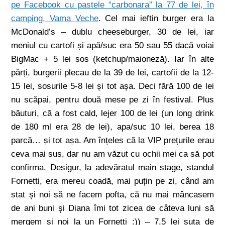
pe Facebook cu pastele “carbonara” la 77 de lei, în
camping, Vama Veche
. Cel mai ieftin burger era la
McDonald’s – dublu cheeseburger, 30 de lei, iar
meniul cu cartofi și apă/suc era 50 sau 55 dacă voiai
BigMac + 5 lei sos (ketchup/maioneză). Iar în alte
părți, burgerii plecau de la 39 de lei, cartofii de la 12-
15 lei, sosurile 5-8 lei și tot așa. Deci fără 100 de lei
nu scăpai, pentru două mese pe zi în festival. Plus
băuturi, că a fost cald, lejer 100 de lei (un long drink
de 180 ml era 28 de lei), apa/suc 10 lei, berea 18
parcă… și tot așa. Am înțeles că la VIP prețurile erau
ceva mai sus, dar nu am văzut cu ochii mei ca să pot
confirma. Desigur, la adevăratul main stage, standul
Fornetti, era mereu coadă, mai puțin pe zi, când am
stat și noi să ne facem pofta, că nu mai mâncasem
de ani buni și Diana îmi tot zicea de câteva luni să
mergem și noi la un Fornetti :)) – 7,5 lei suta de