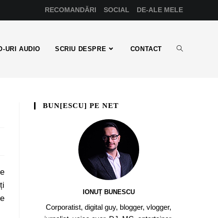
RECOMANDĂRI
SOCIAL
DE-ALE MELE
-URI AUDIO
SCRIU DESPRE
CONTACT
BUN[ESCU] PE NET
de
ți
IONUȚ BUNESCU
de
Corporatist, digital guy, blogger, vlogger,