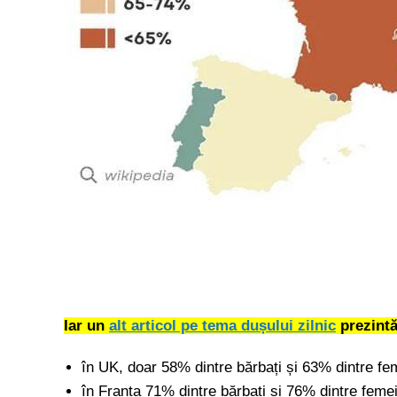
Iar un
alt articol pe tema dușului zilnic
prezintă
în UK, doar 58% dintre bărbați și 63% dintre fe
în Franța 71% dintre bărbați și 76% dintre feme