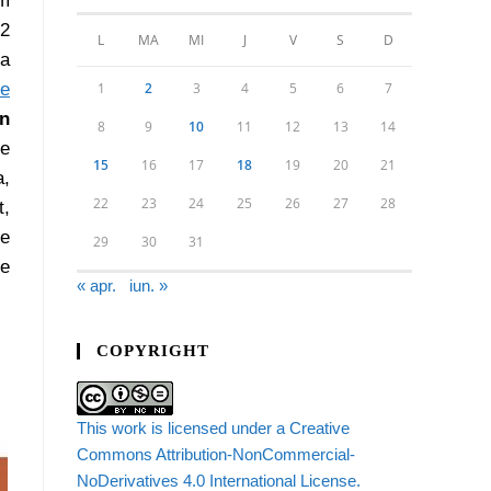
am
12
L
MA
MI
J
V
S
D
la
1
2
3
4
5
6
7
de
în
8
9
10
11
12
13
14
de
15
16
17
18
19
20
21
a,
22
23
24
25
26
27
28
t,
de
29
30
31
ne
« apr.
iun. »
COPYRIGHT
This work is licensed under a Creative
Commons Attribution-NonCommercial-
NoDerivatives 4.0 International License.