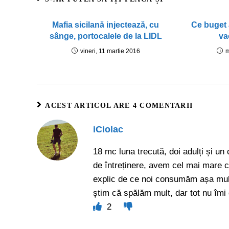
Mafia sicilană injectează, cu
Ce buget 
sânge, portocalele de la LIDL
va
vineri, 11 martie 2016
m
ACEST ARTICOL ARE 4 COMENTARII
iCiolac
18 mc luna trecută, doi adulți și un 
de întreținere, avem cel mai mare co
explic de ce noi consumăm așa mult
știm că spălăm mult, dar tot nu îm
2