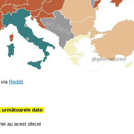
via
Reddit
 următoarele date:
mei au acest obicei
i