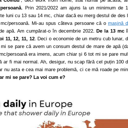
a Covidu’
, deci work from home, stat numai pe acasă, 
/persoană.
Prin 2021/2022 am ajuns la un minimum de 
te luni cu 13 sau 14 mc, chiar dacă eu merg destul de des 
-7 mc/persoană. Mi-au spus câteva persoane că o
mașină 
 de apă. Am cumpărat-o în decembrie 2022.
De la 13 mc 
i 11, 12, 11, 12
. Deci o economie de un metru cub lunar, 
ot mi se pare că avem un consum destul de mare de apă (d
8 mc/persoană era imens, acum chiar și 6 tot mi se pare mul
 ar fi mai normal. Ah, desigur, nu scap fără cel puțin 100 
e, dar nu asta e cea mai mare problemă, ci ce mă roade pe mi
r mi se pare? La voi cum e?