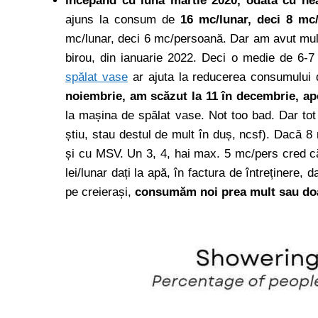
începând cu luna martie 2020, odată cu ne
ajuns la consum de
16 mc/lunar, deci 8 mc
mc/lunar, deci 6 mc/persoană. Dar am avut mul
birou, din ianuarie 2022. Deci o medie de 6
spălat vase
ar ajuta la reducerea consumului
noiembrie, am scăzut la 11 în decembrie, apo
la mașina de spălat vase. Not too bad. Dar t
știu, stau destul de mult în duș, ncsf). Dacă 
și cu MSV. Un 3, 4, hai max. 5 mc/pers cred că
lei/lunar dați la apă, în factura de întreținer
pe creierași,
consumăm noi prea mult sau doa