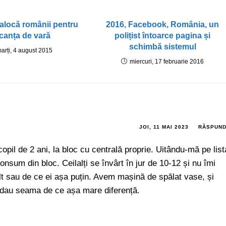
alocă românii pentru
2016, Facebook, România, un
canța de vară
polițist întoarce pagina și
schimbă sistemul
arți, 4 august 2015
miercuri, 17 februarie 2016
JOI, 11 MAI 2023
RĂSPUN
copil de 2 ani, la bloc cu centrală proprie. Uitându-mă pe list
nsum din bloc. Ceilalți se învârt în jur de 10-12 și nu îmi
 sau de ce ei așa puțin. Avem mașină de spălat vase, și
i dau seama de ce așa mare diferență.