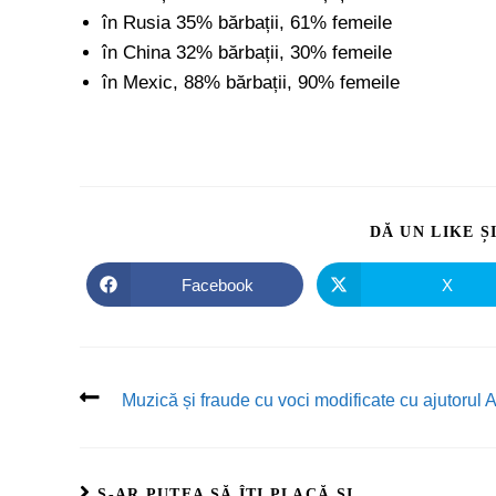
în Rusia 35% bărbații, 61% femeile
în China 32% bărbații, 30% femeile
în Mexic, 88% bărbații, 90% femeile
DĂ UN LIKE Ș
Facebook
X
Muzică și fraude cu voci modificate cu ajutorul A
S-AR PUTEA SĂ ÎȚI PLACĂ ȘI