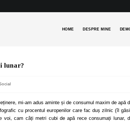
HOME
DESPRE MINE
DEMO
i lunar?
Social
întreținere, mi-am adus aminte și de consumul maxim de apă 
grafic cu procentul europenilor care fac duș zilnic (îl găsi
 pe voi, cam câți metri cubi de apă rece consumați lunar, 