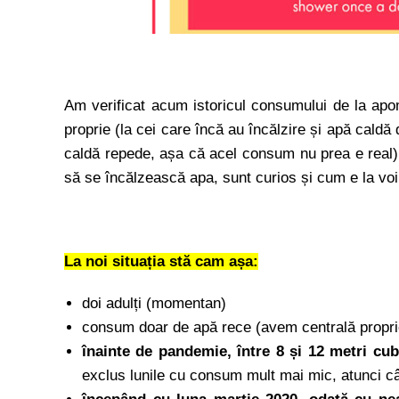
Am verificat acum istoricul consumului de la ap
proprie (la cei care încă au încălzire și apă caldă
caldă repede, așa că acel consum nu prea e real)
să se încălzească apa, sunt curios și cum e la voi
La noi situația stă cam așa:
doi adulți (momentan)
consum doar de apă rece (avem centrală propri
înainte de pandemie, între 8 și 12 metri cu
exclus lunile cu consum mult mai mic, atunci 