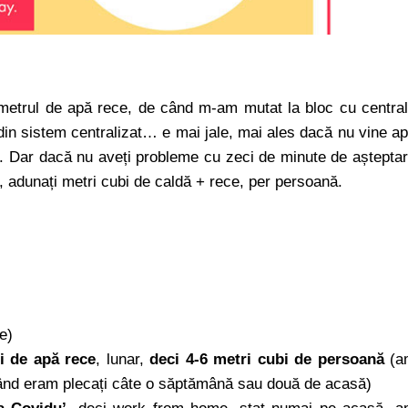
ometrul de apă rece, de când m-am mutat la bloc cu centra
 din sistem centralizat… e mai jale, mai ales dacă nu vine a
. Dar dacă nu aveți probleme cu zeci de minute de aștepta
, adunați metri cubi de caldă + rece, per persoană.
e)
bi de apă rece
, lunar,
deci 4-6 metri cubi de persoană
(a
când eram plecați câte o săptămână sau două de acasă)