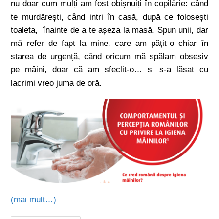
nu doar cum mulți am fost obișnuiți în copilărie: când
te murdărești, când intri în casă, după ce folosești
toaleta, înainte de a te așeza la masă. Spun unii, dar
mă refer de fapt la mine, care am pățit-o chiar în
starea de urgență, când oricum mă spălam obsesiv
pe mâini, doar că am sfeclit-o… și s-a lăsat cu
lacrimi vreo juma de oră.
(mai mult…)