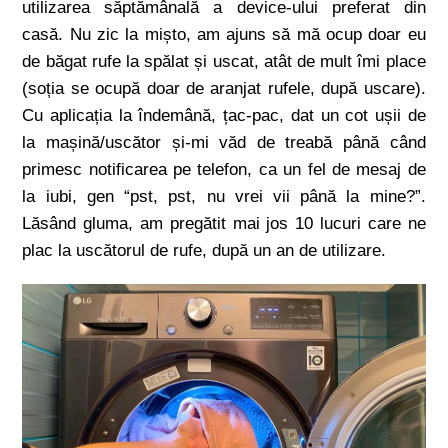
utilizarea săptămânală a device-ului preferat din
casă. Nu zic la mișto, am ajuns să mă ocup doar eu
de băgat rufe la spălat și uscat, atât de mult îmi place
(soția se ocupă doar de aranjat rufele, după uscare).
Cu aplicația la îndemână, țac-pac, dat un cot ușii de
la mașină/uscător și-mi văd de treabă până când
primesc notificarea pe telefon, ca un fel de mesaj de
la iubi, gen “pst, pst, nu vrei vii până la mine?”.
Lăsând gluma, am pregătit mai jos 10 lucuri care ne
plac la uscătorul de rufe, după un an de utilizare.