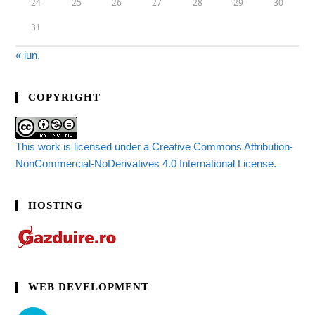
24
25
26
27
28
29
30
31
« iun.
COPYRIGHT
This work is licensed under a Creative Commons Attribution-
NonCommercial-NoDerivatives 4.0 International License.
HOSTING
WEB DEVELOPMENT