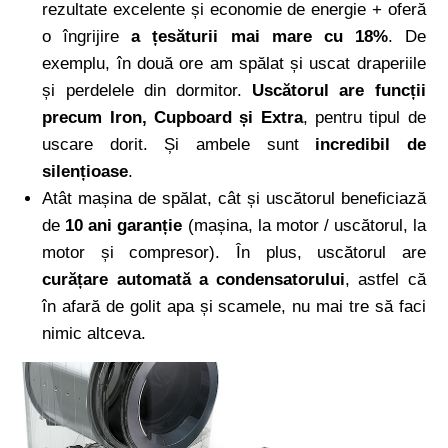
rezultate excelente și economie de energie + oferă
o îngrijire
a țesăturii mai mare cu 18%
. De
exemplu, în două ore am spălat și uscat draperiile
și perdelele din dormitor.
Uscătorul are funcții
precum Iron, Cupboard și Extra
, pentru tipul de
uscare dorit. Și ambele sunt
incredibil de
silențioase
.
Atât mașina de spălat, cât și uscătorul beneficiază
de
10 ani garanție
(mașina, la motor / uscătorul, la
motor și compresor). În plus, uscătorul are
curățare automată a condensatorului
, astfel că
în afară de golit apa și scamele, nu mai tre să faci
nimic altceva.