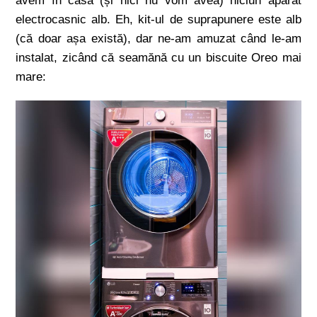
avem în casă (și nici nu vom avea) niciun aparat
electrocasnic alb. Eh, kit-ul de suprapunere este alb
(că doar așa există), dar ne-am amuzat când le-am
instalat, zicând că seamănă cu un biscuite Oreo mai
mare: