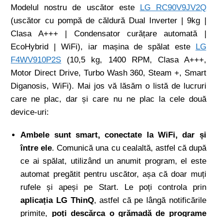
Modelul nostru de uscător este
LG RC90V9JV2Q
(uscător cu pompă de căldură Dual Inverter | 9kg |
Clasa A+++ | Condensator curățare automată |
EcoHybrid | WiFi), iar mașina de spălat este
LG
F4WV910P2S
(10,5 kg, 1400 RPM, Clasa A+++,
Motor Direct Drive, Turbo Wash 360, Steam +, Smart
Diganosis, WiFi). Mai jos vă lăsăm o listă de lucruri
care ne plac, dar și care nu ne plac la cele două
device-uri:
Ambele sunt smart, conectate la WiFi, dar și
între ele
. Comunică una cu cealaltă, astfel că după
ce ai spălat, utilizând un anumit program, el este
automat pregătit pentru uscător, așa că doar muți
rufele și apeși pe Start. Le poți controla prin
aplicația LG ThinQ
, astfel că pe lângă notificările
primite,
poți descărca o grămadă de programe