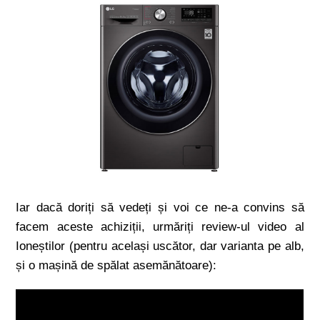
Iar dacă doriți să vedeți și voi ce ne-a convins să
facem aceste achiziții, urmăriți review-ul video al
Ioneștilor (pentru același uscător, dar varianta pe alb,
și o mașină de spălat asemănătoare):