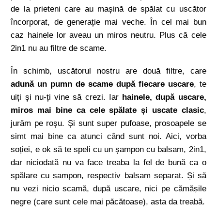
de la prieteni care au mașină de spălat cu uscător
încorporat, de generație mai veche. În cel mai bun
caz hainele lor aveau un miros neutru. Plus că cele
2in1 nu au filtre de scame.
În schimb, uscătorul nostru are două filtre, care
adună un pumn de scame după fiecare uscare
, te
uiți și nu-ți vine să crezi. Iar
hainele, după uscare,
miros mai bine ca cele spălate și uscate clasic
,
jurăm pe roșu. Și sunt super pufoase, prosoapele se
simt mai bine ca atunci când sunt noi. Aici, vorba
soției, e ok să te speli cu un șampon cu balsam, 2in1,
dar niciodată nu va face treaba la fel de bună ca o
spălare cu șampon, respectiv balsam separat. Și să
nu vezi nicio scamă, după uscare, nici pe cămășile
negre (care sunt cele mai păcătoase), asta da treabă.