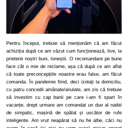
Pentru început, trebuie să menționăm că am făcut
achiziția după ce am văzut cum funcționează, live, la
prietenii noștri buni, Ioneștii. O recomandare pe bune
face cât o mie de reclame, așa că după ce am aflat
că toate preconcepțiile noastre erau false, am făcut
comanda. În pandemie fiind, deci izolați la domiciliu,
cu patru concedii amânate/anulate, am zis că trebuie
să investim cu cap banii pe care i-am fi spart în
vacanțe, drept urmare am comandat un duo al naibii
de simpatic, mașină de spălat și uscător de rufe
inteligente. Am vrut neapărat să nu fie albe, căci nu