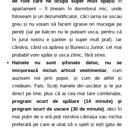
de rufe care ne ocupa super mult spațiu
în
apartament – îl țineam în dormitorul mic, unde
foloseam și un dezumidificator, căci iarna se uscau
greu și nu voiam să facem igrasie ori mucegai pe
pereți (iar pe balcon nu le puteam usca, pentru că
în jurul nostru e șantier și super mult praf). Iar
cândva, când va apărea și Bunescu Junior, cel mai
probabil vom spăla și usca zilnic, fără stres.
Hainele nu sunt șifonate deloc, nu se
micșorează niciun articol vestimentar
, cum
auzisem noi prin popor, și cum de altfel și
credeam. Fals. Scoți hainele din uscător și le pui
direct pe tine, plus că ai cea mai tare combinație,
program scurt de spălare (14 minute) și
program scurt de uscare (30 de minute)
, deci în
mai puțin de o oră poți rezolva cămașa sau rochia
preferată pe care ai uitat să o speli și ești gata de