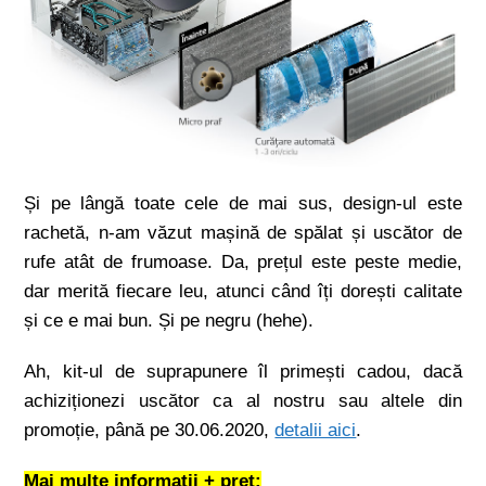
Și pe lângă toate cele de mai sus, design-ul este
rachetă, n-am văzut mașină de spălat și uscător de
rufe atât de frumoase. Da, prețul este peste medie,
dar merită fiecare leu, atunci când îți dorești calitate
și ce e mai bun. Și pe negru (hehe).
Ah, kit-ul de suprapunere îl primești cadou, dacă
achiziționezi uscător ca al nostru sau altele din
promoție, până pe 30.06.2020,
detalii aici
.
Mai multe informații + preț: