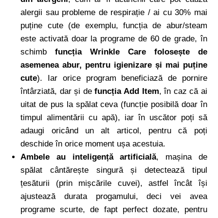
alergii sau probleme de respirație / ai cu 30% mai
puține cute (de exemplu, funcția de abur/steam
este activată doar la programe de 60 de grade, în
schimb
funcția Wrinkle Care folosește de
asemenea abur, pentru igienizare și mai puține
cute
). Iar orice program beneficiază de pornire
întârziată, dar și de
funcția Add Item
, în caz că ai
uitat de pus la spălat ceva (funcție posibilă doar în
timpul alimentării cu apă), iar în uscător poți să
adaugi oricând un alt articol, pentru că poți
deschide în orice moment ușa acestuia.
Ambele au inteligență artificială
, mașina de
spălat cântărește singură și detectează tipul
țesăturii (prin mișcările cuvei), astfel încât își
ajustează durata progamului, deci vei avea
programe scurte, de fapt perfect dozate, pentru