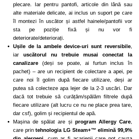
plecare. Iar pentru pantofi, articole din lână sau
alte materiale delicate, ai inclus un suport pe care
îl montezi în uscător și astfel hainele/pantofii vor
sta pe poziție fixă și nu vor fi
deteriorate/deteriorați.
Ușile de la ambele device-uri sunt reversibile
,
iar
uscătorul nu trebuie musai conectat la
canalizare
(deși se poate, ai furtun inclus în
pachet) – are un recipient de colectare a apei, pe
care noi îl golim după fiecare utilizare, deși ar
putea să colecteze apa lejer de la 2-3 uscări. Dar
dacă tot trebuie să curățăm/spălăm filtrele după
fiecare utilizare (alt lucru ce nu ne place prea tare,
dar csf), golim și recipientul de apă.
Mașina de spălat are și
program Allergy Care
,
care prin
tehnologia LG Steam+™ elimină 99,9%
din alergeni
, cum ar fi acarienii care pot cauza