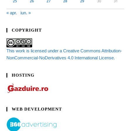
25
26
27
28
29
30
31
« apr.
iun. »
COPYRIGHT
This work is licensed under a Creative Commons Attribution-
NonCommercial-NoDerivatives 4.0 International License.
HOSTING
WEB DEVELOPMENT