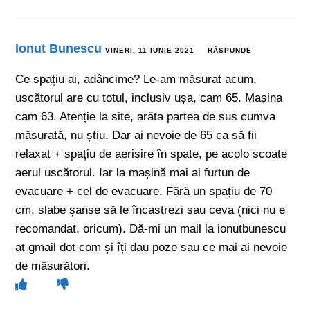
Ionut Bunescu
VINERI, 11 IUNIE 2021
RĂSPUNDE
Ce spațiu ai, adâncime? Le-am măsurat acum,
uscătorul are cu totul, inclusiv ușa, cam 65. Mașina
cam 63. Atenție la site, arăta partea de sus cumva
măsurată, nu știu. Dar ai nevoie de 65 ca să fii
relaxat + spațiu de aerisire în spate, pe acolo scoate
aerul uscătorul. Iar la mașină mai ai furtun de
evacuare + cel de evacuare. Fără un spațiu de 70
cm, slabe șanse să le încastrezi sau ceva (nici nu e
recomandat, oricum). Dă-mi un mail la ionutbunescu
at gmail dot com și îți dau poze sau ce mai ai nevoie
de măsurători.