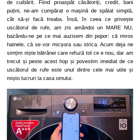
de cuibărit. Fiind proaspăt căsătoriți, credit, bani
puțini, ne-am cumpărat o mașină de spălat simplă,
cât să-și facă treaba. Însă, în ceea ce privește
uscătorul de rufe, am zis amândoi un MARE NU,
bazându-ne pe ce mai auzisem din popor: că miros
hainele, că se vor micșora sau strica. Acum deja ne
simțim niște bătrânei care refuză tot ce e nou, dar am
trecut și peste acest hop și povestim imediat de ce
uscătorul de rufe este unul dintre cele mai utile și
mișto lucruri la casa omului.