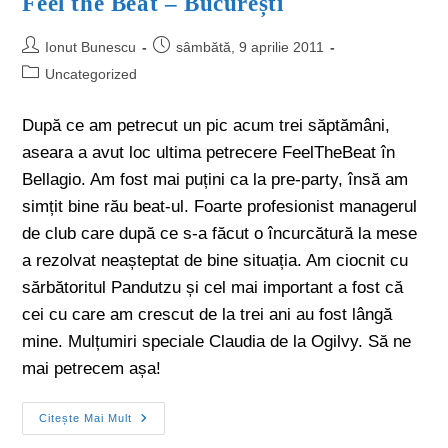
Feel the Beat – București
Ionut Bunescu
sâmbătă, 9 aprilie 2011
Uncategorized
După ce am petrecut un pic acum trei săptămâni,
aseara a avut loc ultima petrecere FeelTheBeat în
Bellagio. Am fost mai puțini ca la pre-party, însă am
simțit bine rău beat-ul. Foarte profesionist managerul
de club care după ce s-a făcut o încurcătură la mese
a rezolvat neașteptat de bine situația. Am ciocnit cu
sărbătoritul Pandutzu și cel mai important a fost că
cei cu care am crescut de la trei ani au fost lângă
mine. Mulțumiri speciale Claudia de la Ogilvy. Să ne
mai petrecem așa!
Citește Mai Mult