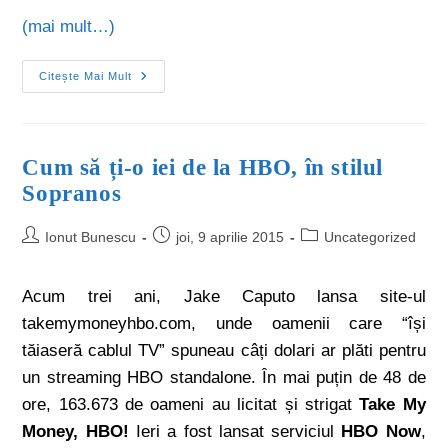
(mai mult…)
Citește Mai Mult
Cum să ți-o iei de la HBO, în stilul
Sopranos
Ionut Bunescu
joi, 9 aprilie 2015
Uncategorized
Acum trei ani, Jake Caputo lansa site-ul
takemymoneyhbo.com, unde oamenii care “își
tăiaseră cablul TV” spuneau câți dolari ar plăti pentru
un streaming HBO standalone. În mai puțin de 48 de
ore, 163.673 de oameni au licitat și strigat
Take My
Money, HBO!
Ieri a fost lansat serviciul
HBO Now
,