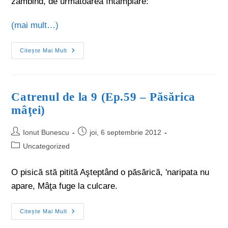
zâmbind, de următoarea întâmplare:
(mai mult…)
Citește Mai Mult
Catrenul de la 9 (Ep.59 – Păsărica
mâţei)
Ionut Bunescu
joi, 6 septembrie 2012
Uncategorized
O pisică stă pitită Aşteptând o păsărică, 'naripata nu
apare, Mâţa fuge la culcare.
Citește Mai Mult