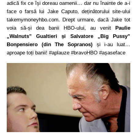
adică fix ce își doreau oamenii… dar nu înainte de a-i
face o farsă lui Jake Caputo, deținătorului site-ului
takemymoneyhbo.com. Drept urmare, dacă Jake tot
voia să-și dea banii HBO-ului, au venit
Paulie
„Walnuts” Gualtieri și Salvatore „Big Pussy”
Bonpensiero (din The Sopranos)
și i-au luat…
aproape toți banii! #aplauze #bravoHBO #așaseface