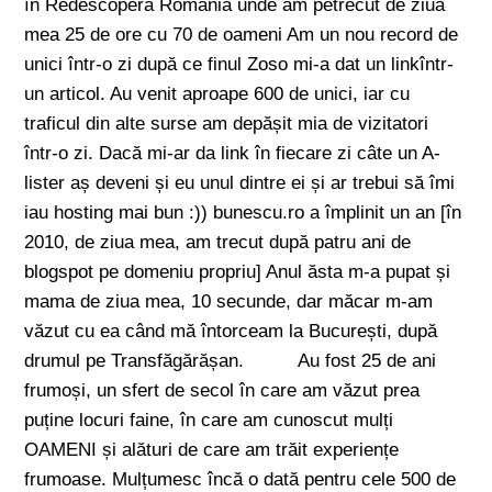
în Redescoperă România unde am petrecut de ziua
mea 25 de ore cu 70 de oameni Am un nou record de
unici într-o zi după ce finul Zoso mi-a dat un linkîntr-
un articol. Au venit aproape 600 de unici, iar cu
traficul din alte surse am depășit mia de vizitatori
într-o zi. Dacă mi-ar da link în fiecare zi câte un A-
lister aș deveni și eu unul dintre ei și ar trebui să îmi
iau hosting mai bun :)) bunescu.ro a împlinit un an [în
2010, de ziua mea, am trecut după patru ani de
blogspot pe domeniu propriu] Anul ăsta m-a pupat și
mama de ziua mea, 10 secunde, dar măcar m-am
văzut cu ea când mă întorceam la București, după
drumul pe Transfăgărășan. Au fost 25 de ani
frumoși, un sfert de secol în care am văzut prea
puține locuri faine, în care am cunoscut mulți
OAMENI și alături de care am trăit experiențe
frumoase. Mulțumesc încă o dată pentru cele 500 de