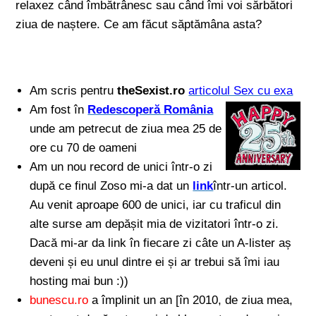
relaxez când îmbătrânesc sau când îmi voi sărbători
ziua de naștere. Ce am făcut săptămâna asta?
Am scris pentru
theSexist.ro
articolul Sex cu exa
Am fost în
Redescoperă România
unde am petrecut de ziua mea 25 de
ore cu 70 de oameni
Am un nou record de unici într-o zi
după ce finul Zoso mi-a dat un
link
într-un articol.
Au venit aproape 600 de unici, iar cu traficul din
alte surse am depășit mia de vizitatori într-o zi.
Dacă mi-ar da link în fiecare zi câte un A-lister aș
deveni și eu unul dintre ei și ar trebui să îmi iau
hosting mai bun :))
bunescu.ro
a împlinit un an [în 2010, de ziua mea,