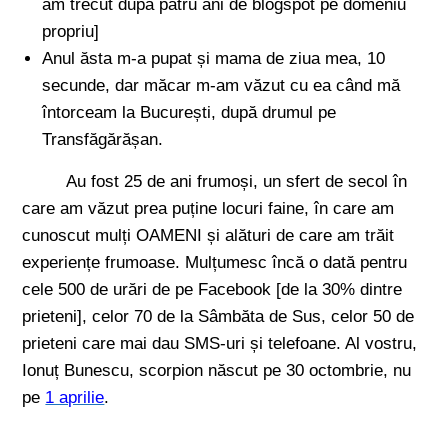
am trecut după patru ani de blogspot pe domeniu
propriu]
Anul ăsta m-a pupat și mama de ziua mea, 10
secunde, dar măcar m-am văzut cu ea când mă
întorceam la București, după drumul pe
Transfăgărășan.
Au fost 25 de ani frumoși, un sfert de secol în
care am văzut prea puține locuri faine, în care am
cunoscut mulți OAMENI și alături de care am trăit
experiențe frumoase. Mulțumesc încă o dată pentru
cele 500 de urări de pe Facebook [de la 30% dintre
prieteni], celor 70 de la Sâmbăta de Sus, celor 50 de
prieteni care mai dau SMS-uri și telefoane. Al vostru,
Ionuț Bunescu, scorpion născut pe 30 octombrie, nu
pe
1 aprilie
.