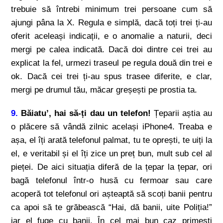
trebuie să întrebi minimum trei persoane cum să
ajungi pâna la X. Regula e simplă, dacă toți trei ți-au
oferit aceleași indicații, e o anomalie a naturii, deci
mergi pe calea indicată. Dacă doi dintre cei trei au
explicat la fel, urmezi traseul pe regula două din trei e
ok. Dacă cei trei ți-au spus trasee diferite, e clar,
mergi pe drumul tău, măcar greșești pe prostia ta.
9.
Băiatu’, hai să-ți dau un telefon!
Țeparii aștia au
o plăcere să vândă zilnic același iPhone4. Treaba e
așa, el îți arată telefonul palmat, tu te oprești, te uiți la
el, e veritabil și el îți zice un preț bun, mult sub cel al
pieței. De aici situația diferă de la țepar la țepar, ori
bagă telefonul într-o husă cu fermoar sau care
acoperă tot telefonul ori așteaptă să scoți banii pentru
ca apoi să te grăbească “Hai, dă banii, uite Poliția!”
iar el fuge cu banii. În cel mai bun caz primești