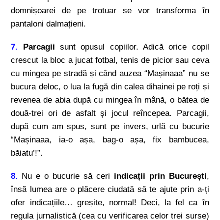
domnișoarei de pe trotuar se vor transforma în
pantaloni dalmațieni.
7.
Parcagii
sunt opusul copiilor. Adică orice copil
crescut la bloc a jucat fotbal, tenis de picior sau ceva
cu mingea pe stradă și când auzea “Mașinaaa” nu se
bucura deloc, o lua la fugă din calea dihainei pe roți și
revenea de abia după cu mingea în mână, o bătea de
două-trei ori de asfalt și jocul reîncepea. Parcagii,
după cum am spus, sunt pe invers, urlă cu bucurie
“Mașinaaa, ia-o așa, bag-o așa, fix bambucea,
băiatu’!”.
8.
Nu e o bucurie să ceri
indicații prin București
,
însă lumea are o plăcere ciudată să te ajute prin a-ți
ofer indicațiile… greșite, normal! Deci, la fel ca în
regula jurnalistică (cea cu verificarea celor trei surse)