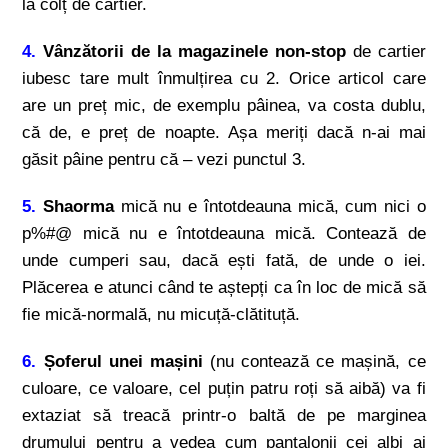
la colț de cartier.
4.
Vânzătorii de la magazinele non-stop
de cartier
iubesc tare mult înmulțirea cu 2. Orice articol care
are un preț mic, de exemplu pâinea, va costa dublu,
că de, e preț de noapte. Așa meriți dacă n-ai mai
găsit pâine pentru că – vezi punctul 3.
5.
Shaorma
mică nu e întotdeauna mică, cum nici o
p%#@ mică nu e întotdeauna mică. Contează de
unde cumperi sau, dacă ești fată, de unde o iei.
Plăcerea e atunci când te aștepți ca în loc de mică să
fie mică-normală, nu micuță-clătituță.
6.
Șoferul unei mașini
(nu contează ce mașină, ce
culoare, ce valoare, cel puțin patru roți să aibă) va fi
extaziat să treacă printr-o baltă de pe marginea
drumului pentru a vedea cum pantalonii cei albi ai