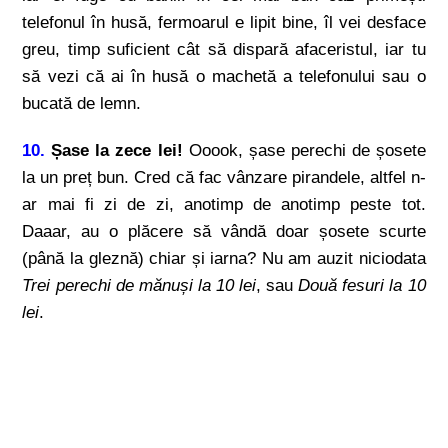
telefonul în husă, fermoarul e lipit bine, îl vei desface
greu, timp suficient cât să dispară afaceristul, iar tu
să vezi că ai în husă o machetă a telefonului sau o
bucată de lemn.
10.
Șase la zece lei!
Ooook, șase perechi de șosete
la un preț bun. Cred că fac vânzare pirandele, altfel n-
ar mai fi zi de zi, anotimp de anotimp peste tot.
Daaar, au o plăcere să vândă doar șosete scurte
(până la gleznă) chiar și iarna? Nu am auzit niciodata
Trei perechi de mănuși la 10 lei
, sau
Două fesuri la 10
lei
.