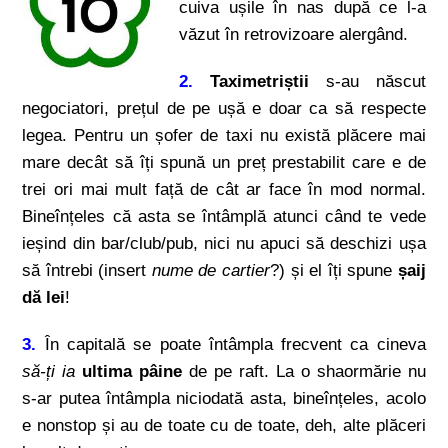
cuiva ușile în nas după ce l-a
văzut în retrovizoare alergând.
2.
Taximetriștii
s-au născut
negociatori, prețul de pe ușă e doar ca să respecte
legea. Pentru un șofer de taxi nu există plăcere mai
mare decât să îți spună un preț prestabilit care e de
trei ori mai mult față de cât ar face în mod normal.
Bineînțeles că asta se întâmplă atunci când te vede
ieșind din bar/club/pub, nici nu apuci să deschizi ușa
să întrebi (insert
nume de cartier
?) și el îți spune
șaij
dă lei
!
3.
În capitală se poate întâmpla frecvent ca cineva
să-ți ia
ultima pâine
de pe raft. La o shaormărie nu
s-ar putea întâmpla niciodată asta, bineînțeles, acolo
e nonstop și au de toate cu de toate, deh, alte plăceri