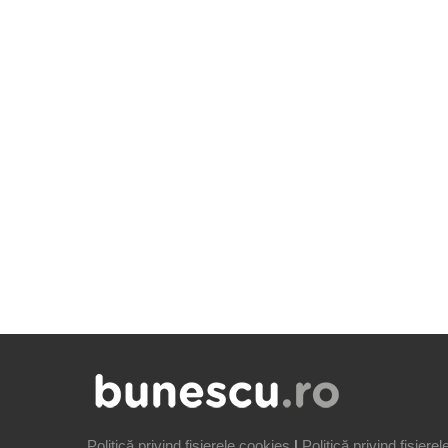
Politică privind fișierele cookies
|
Politică privind fișiere