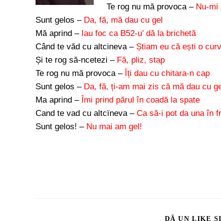
Te rog nu mă provoca –
Nu-mi 
Sunt gelos –
Da, fă, mă dau cu gel
Mă aprind –
Iau foc ca B52-u’ dă la brichetă
Când te văd cu altcineva –
Știam eu că ești o cur
Și te rog să-ncetezi –
Fă, pliz, stap
Te rog nu mă provoca –
Îți dau cu chitara-n cap
Sunt gelos –
Da, fă, ți-am mai zis că mă dau cu ge
Ma aprind –
Îmi prind părul în coadă la spate
Cand te vad cu altcïneva –
Ca să-i pot da una în f
Sunt gelos! –
Nu mai am gel!
DĂ UN LIKE Ș