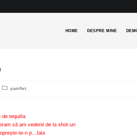
HOME
DESPRE MINE
DEMO
)
pamflet
 de tequilla
ram să am vedenii de la shot-uri
 oprește-te-n p…lala