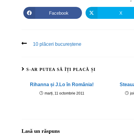
Facebook
X
10 plăceri bucureștene
S-AR PUTEA SĂ ÎȚI PLACĂ ȘI
Rihanna și J.Lo în România!
Steau
marți, 11 octombrie 2011
jo
Lasă un răspuns