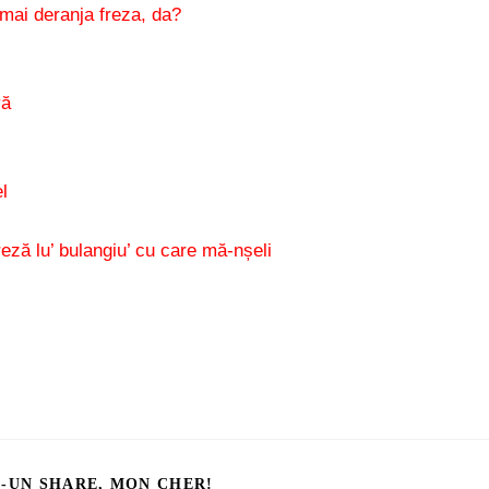
mai deranja freza, da?
vă
l
reză lu’ bulangiu’ cu care mă-nșeli
I-UN SHARE, MON CHER!