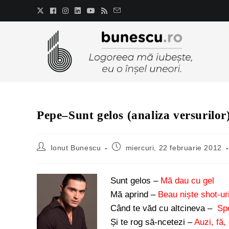
Pepe–Sunt gelos (analiza versurilor
Ionut Bunescu
miercuri, 22 februarie 2012
Sunt gelos –
Mă dau cu gel
Mă aprind –
Beau niște shot-uri
Când te văd cu altcineva –
Spe
Și te rog să-ncetezi –
Auzi, fă,