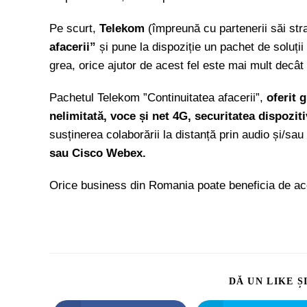
Pe scurt,
Telekom
(împreună cu partenerii săi str
afacerii”
și pune la dispoziție un pachet de soluții 
grea, orice ajutor de acest fel este mai mult decât 
Pachetul Telekom ”Continuitatea afacerii”,
oferit 
nelimitată, voce și net 4G, securitatea dispozit
susținerea colaborării la distanță prin audio și/sau 
sau Cisco Webex.
Orice business din Romania poate beneficia de ac
DĂ UN LIKE Ș