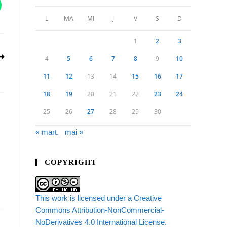
L
MA
MI
J
V
S
D
1
2
3
4
5
6
7
8
9
10
11
12
13
14
15
16
17
18
19
20
21
22
23
24
25
26
27
28
29
30
« mart.
mai »
COPYRIGHT
This work is licensed under a Creative
Commons Attribution-NonCommercial-
NoDerivatives 4.0 International License.