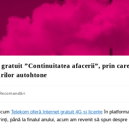
ratuit ”Continuitatea afacerii”, prin car
urilor autohtone
Recomandări
e cum
Telekom oferă Internet gratuit 4G și licențe
în platform
rinți, până la finalul anului, acum am revenit să spun despre