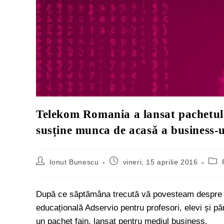
Telekom Romania a lansat pachetul g
susține munca de acasă a business-
Ionut Bunescu
vineri, 15 aprilie 2016
După ce săptămâna trecută vă povesteam despr
educațională Adservio pentru profesori, elevi și pă
un pachet fain, lansat pentru mediul business.