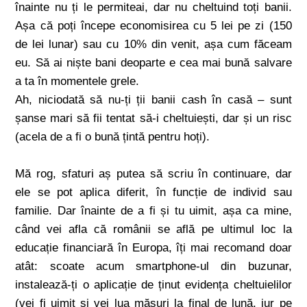
înainte nu ți le permiteai, dar nu cheltuind toți banii.
Așa că poți începe economisirea cu 5 lei pe zi (150
de lei lunar) sau cu 10% din venit, așa cum făceam
eu. Să ai niște bani deoparte e cea mai bună salvare
a ta în momentele grele.
Ah, niciodată să nu-ți ții banii cash în casă – sunt
șanse mari să fii tentat să-i cheltuiești, dar și un risc
(acela de a fi o bună țintă pentru hoți).
Mă rog, sfaturi aș putea să scriu în continuare, dar
ele se pot aplica diferit, în funcție de individ sau
familie. Dar înainte de a fi și tu uimit, așa ca mine,
când vei afla că românii se află pe ultimul loc la
educație financiară în Europa, îți mai recomand doar
atât: scoate acum smartphone-ul din buzunar,
instalează-ți o aplicație de ținut evidența cheltuielilor
(vei fi uimit și vei lua măsuri la final de lună, jur pe