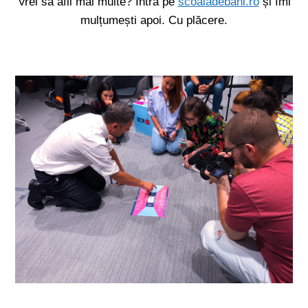
Vrei să afli mai multe? Intră pe
scoaladebani.ro
și îmi
mulțumești apoi. Cu plăcere.