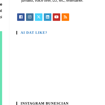
jurnalist, voice over, DJ, MC, entertainer.
le
at
oi
AI DAT LIKE?
INSTAGRAM BUNESCIAN