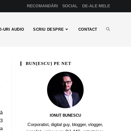
RECOMANDĂRI
SOCIAL
DE-ALE MELE
-URI AUDIO
SCRIU DESPRE
CONTACT
BUN[ESCU] PE NET
tă
IONUȚ BUNESCU
-3
Corporatist, digital guy, blogger, vlogger,
ea