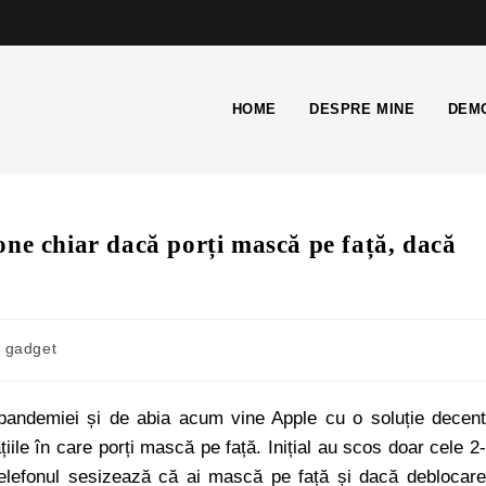
HOME
DESPRE MINE
DEMO
one chiar dacă porți mască pe față, dacă
gadget
al pandemiei și de abia acum vine Apple cu o soluție decen
iile în care porți mască pe față. Inițial au scos doar cele 2
elefonul sesizează că ai mască pe față și dacă deblocar