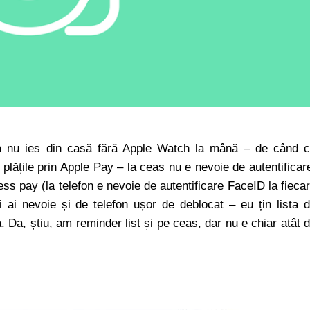
um nu ies din casă fără Apple Watch la mână – de când 
plățile prin Apple Pay – la ceas nu e nevoie de autentificar
ess pay (la telefon e nevoie de autentificare FaceID la fieca
 ai nevoie și de telefon ușor de deblocat – eu țin lista 
a. Da, știu, am reminder list și pe ceas, dar nu e chiar atât 