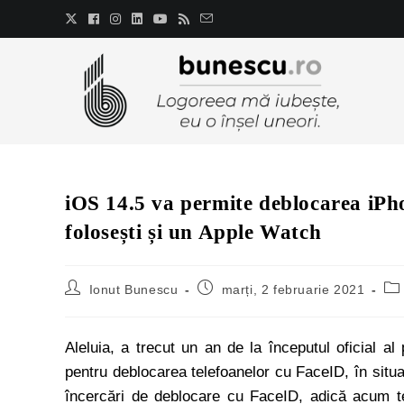
iOS 14.5 va permite deblocarea iPh
folosești și un Apple Watch
Ionut Bunescu
marți, 2 februarie 2021
Aleluia, a trecut un an de la începutul oficial 
pentru deblocarea telefoanelor cu FaceID, în situaț
încercări de deblocare cu FaceID, adică acum t