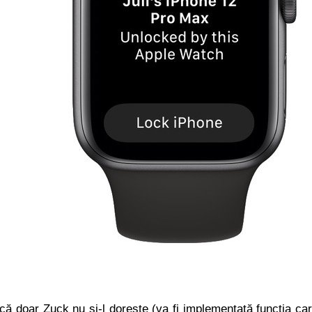
că doar Zuck nu și-l dorește (va fi implementată funcția ca