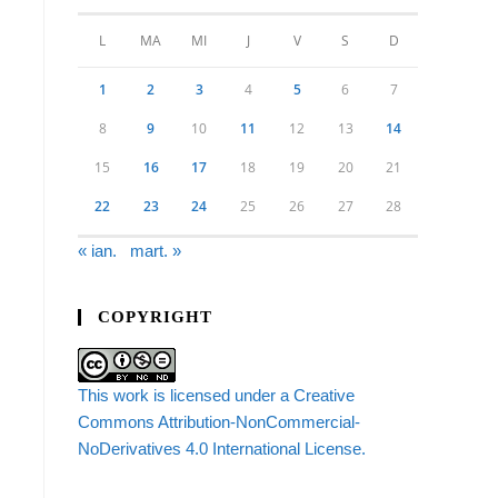
L
MA
MI
J
V
S
D
1
2
3
4
5
6
7
8
9
10
11
12
13
14
15
16
17
18
19
20
21
22
23
24
25
26
27
28
« ian.
mart. »
COPYRIGHT
This work is licensed under a Creative
Commons Attribution-NonCommercial-
NoDerivatives 4.0 International License.