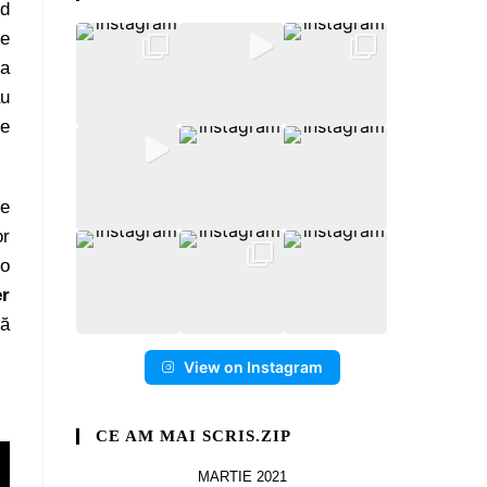
nd
re
ța
au
ce
re
or
to
er
pă
View on Instagram
CE AM MAI SCRIS.ZIP
MARTIE 2021