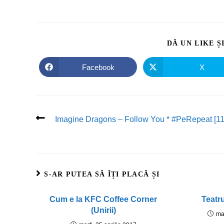
DĂ UN LIKE Ș
Facebook
X
Imagine Dragons – Follow You * #PeRepeat [11
S-AR PUTEA SĂ ÎȚI PLACĂ ȘI
Cum e la KFC Coffee Corner
Teatru
(Unirii)
ma