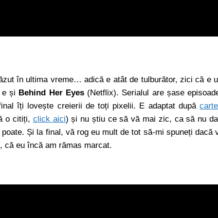
văzut în ultima vreme… adică e atât de tulburător, zici că e 
h e și
Behind Her Eyes
(Netflix). Serialul are șase episoad
inal îți lovește creierii de toți pixelii. E adaptat după
cart
 o citiți,
click aici
) și nu știu ce să vă mai zic, ca să nu d
poate. Și la final, vă rog eu mult de tot să-mi spuneți dacă 
ții, că eu încă am rămas marcat.