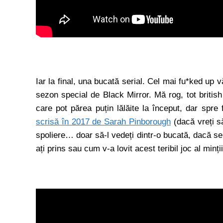
Iar la final, una bucată serial. Cel mai fu*ked up 
sezon special de Black Mirror. Mă rog, tot britis
care pot părea puțin lălăite la început, dar spre f
scrisă în 2017 de Sarah Pinborough
(dacă vreți să
spoliere… doar să-l vedeți dintr-o bucată, dacă se 
ați prins sau cum v-a lovit acest teribil joc al min