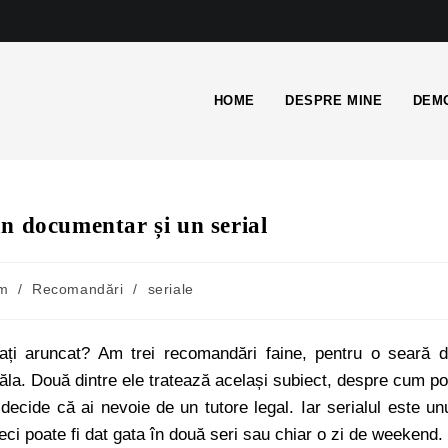
HOME
DESPRE MINE
DEMO
n documentar și un serial
lm
/
Recomandări
/
seriale
-ați aruncat? Am trei recomandări faine, pentru o seară 
in ăla. Două dintre ele tratează același subiect, despre cum po
ă decide că ai nevoie de un tutore legal. Iar serialul este un
ci poate fi dat gata în două seri sau chiar o zi de weekend.