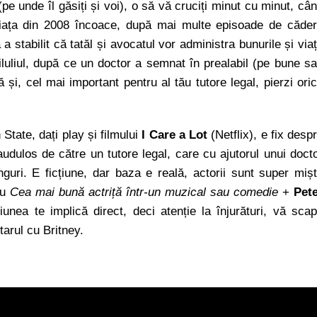
pe unde îl găsiți și voi), o să vă cruciți minut cu minut, câ
 viața din 2008 încoace, după mai multe episoade de căde
 a stabilit că tatăl și avocatul vor administra bunurile și via
iluliul, după ce un doctor a semnat în prealabil (pe bune s
lă și, cel mai important pentru al tău tutore legal, pierzi ori
tate, dați play și filmului
I Care a Lot
(Netflix), e fix desp
audulos de către un tutore legal, care cu ajutorul unui doct
guri. E ficțiune, dar baza e reală, actorii sunt super miș
ru
Cea mai bună actriță într-un muzical sau comedie
+
Pet
unea te implică direct, deci atenție la înjurături, vă sca
tarul cu Britney.