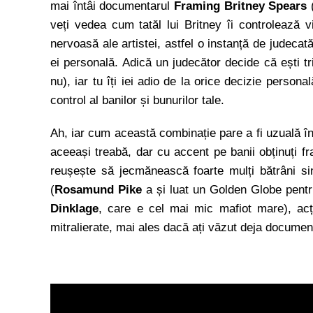
mai întâi documentarul
Framing Britney Spears
(
veți vedea cum tatăl lui Britney îi controlează
nervoasă ale artistei, astfel o instanță de judecată
ei personală. Adică un judecător decide că ești tr
nu), iar tu îți iei adio de la orice decizie persona
control al banilor și bunurilor tale.
Ah, iar cum această combinație pare a fi uzuală în S
aceeași treabă, dar cu accent pe banii obținuți fr
reușește să jecmănească foarte mulți bătrâni sin
(
Rosamund Pike
a și luat un Golden Globe pent
Dinklage
, care e cel mai mic mafiot mare), acți
mitralierate, mai ales dacă ați văzut deja documen