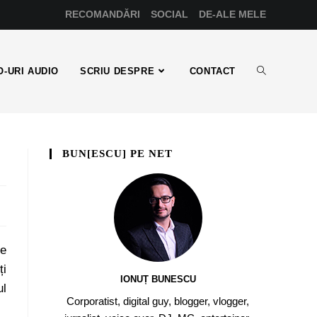
RECOMANDĂRI
SOCIAL
DE-ALE MELE
-URI AUDIO
SCRIU DESPRE
CONTACT
BUN[ESCU] PE NET
de
ți
IONUȚ BUNESCU
ul
Corporatist, digital guy, blogger, vlogger,