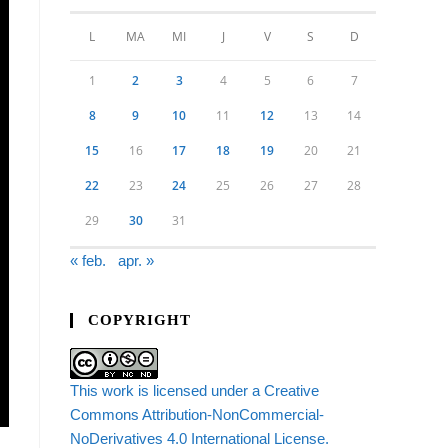
L
MA
MI
J
V
S
D
1
2
3
4
5
6
7
8
9
10
11
12
13
14
15
16
17
18
19
20
21
22
23
24
25
26
27
28
29
30
31
« feb.
apr. »
COPYRIGHT
This work is licensed under a Creative
Commons Attribution-NonCommercial-
NoDerivatives 4.0 International License.