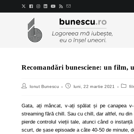
Recomandări bunesciene: un film, u
Ionut Bunescu
luni, 22 martie 2021
fi
Gata, ați mâncat, v-ați spălat și pe canapea v
streaming fără chill. Sau cu chill, dar altfel, nu d
pierde controlul vieții tale, atunci când o instanț
scurt, de șase episoade a câte 40-50 de minute, de