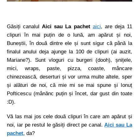
Găsiți canalul
Aici sau La pachet
aici
, are deja 11
clipuri în mai puțin de o lună, am apărut și noi,
Buneștii, în două dintre ele și sunt sigur că până la
finalul anului deja ajunge la 100 de clipuri (ai auzit,
Mariane?). Sunt vloguri cu burgeri (dooh), șnițele,
mici, wraps, paste, pizza, coaste, mâncare
chinezească, deserturi și vor urma multe altele, sper
și alături de noi, că mie mi se mai spune și Ionuț
Pofticescu (mânănc puțin și încet, dar gust din toate
:D).
Vă las mai jos cele două clipuri în care am apărut și
noi, iar pe restul le găsiți direct pe canal.
Aici sau La
pachet
, da?