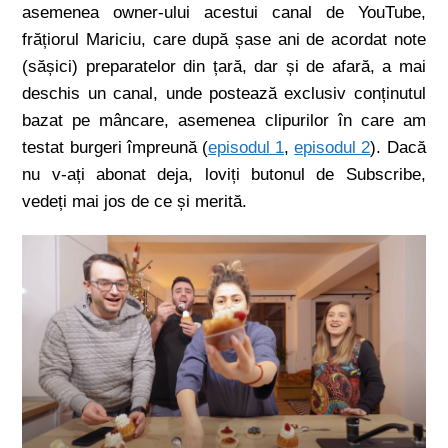
asemenea owner-ului acestui canal de YouTube,
frățiorul Mariciu, care după șase ani de acordat note
(sășici) preparatelor din țară, dar și de afară, a mai
deschis un canal, unde postează exclusiv conținutul
bazat pe mâncare, asemenea clipurilor în care am
testat burgeri împreună (
episodul 1
,
episodul 2
). Dacă
nu v-ați abonat deja, loviți butonul de Subscribe,
vedeți mai jos de ce și merită.