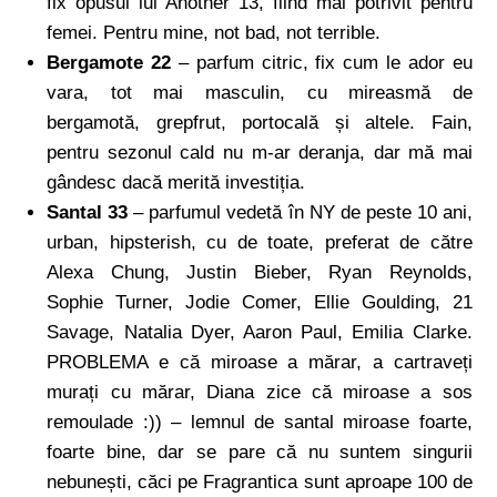
fix opusul lui Another 13, fiind mai potrivit pentru
femei. Pentru mine, not bad, not terrible.
Bergamote 22
– parfum citric, fix cum le ador eu
vara, tot mai masculin, cu mireasmă de
bergamotă, grepfrut, portocală și altele. Fain,
pentru sezonul cald nu m-ar deranja, dar mă mai
gândesc dacă merită investiția.
Santal 33
– parfumul vedetă în NY de peste 10 ani,
urban, hipsterish, cu de toate, preferat de către
Alexa Chung, Justin Bieber, Ryan Reynolds,
Sophie Turner, Jodie Comer, Ellie Goulding, 21
Savage, Natalia Dyer, Aaron Paul, Emilia Clarke.
PROBLEMA e că miroase a mărar, a cartraveți
murați cu mărar, Diana zice că miroase a sos
remoulade :)) – lemnul de santal miroase foarte,
foarte bine, dar se pare că nu suntem singurii
nebunești, căci pe Fragrantica sunt aproape 100 de