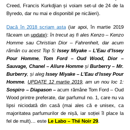
Creed, Francis Kurkdjian și voiam set-ul de 24 de la
Byredo, dar nu mai e disponibil pe nicăieri).
Dacă în 2018 scriam asta
(iar apoi, în martie 2019
făceam un
update
):
în trecut aș fi ales Kenzo – Kenzo
Homme sau Christian Dior – Fahrenheit, dar acum
rămân cu acest Top 5:
Issey Miyake – L’Eau d’Issey
Pour Homme
,
Tom Ford – Oud Wood, Dior –
Sauvage, Chanel – Allure Homme
și
Burberry – Mr.
Burberry
, și aleg
Issey Miyake – L’Eau d’Issey Pour
Homme
.
UPDATE 12 martie 2019
, am un nou loc 1:
Sospiro – Diapason –
acum rămâne Tom Ford – Oud
Wood printre preferate, dar parfumul no. 1, care nu va
lipsi niciodată din casă (mai ales că e unisex, ca
majoritatea parfumurilor de nișă, iar soției îl place la
fel de mult)… este
Le Labo – Thé Noir 29
.