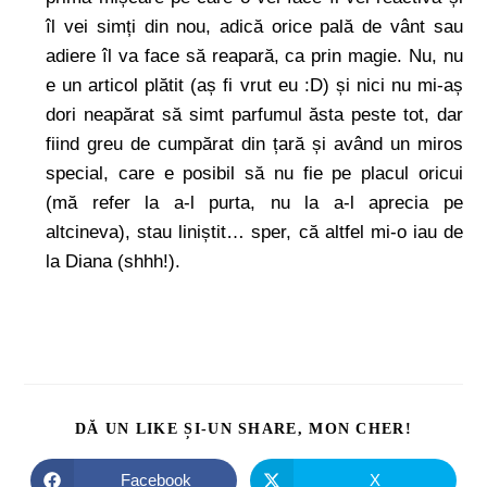
îl vei simți din nou, adică orice pală de vânt sau
adiere îl va face să reapară, ca prin magie. Nu, nu
e un articol plătit (aș fi vrut eu :D) și nici nu mi-aș
dori neapărat să simt parfumul ăsta peste tot, dar
fiind greu de cumpărat din țară și având un miros
special, care e posibil să nu fie pe placul oricui
(mă refer la a-l purta, nu la a-l aprecia pe
altcineva), stau liniștit… sper, că altfel mi-o iau de
la Diana (shhh!).
DĂ UN LIKE ȘI-UN SHARE, MON CHER!
Facebook
X