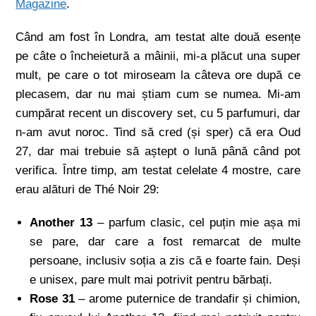
Magazine
.
Când am fost în Londra, am testat alte două esențe
pe câte o încheietură a mâinii, mi-a plăcut una super
mult, pe care o tot miroseam la câteva ore după ce
plecasem, dar nu mai știam cum se numea. Mi-am
cumpărat recent un discovery set, cu 5 parfumuri, dar
n-am avut noroc. Tind să cred (și sper) că era Oud
27, dar mai trebuie să aștept o lună până când pot
verifica. Între timp, am testat celelate 4 mostre, care
erau alături de Thé Noir 29:
Another 13
– parfum clasic, cel puțin mie așa mi
se pare, dar care a fost remarcat de multe
persoane, inclusiv soția a zis că e foarte fain. Deși
e unisex, pare mult mai potrivit pentru bărbați.
Rose 31
– arome puternice de trandafir și chimion,