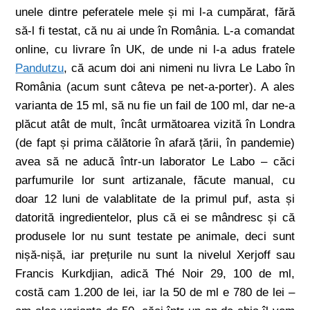
unele dintre peferatele mele și mi l-a cumpărat, fără
să-l fi testat, că nu ai unde în România. L-a comandat
online, cu livrare în UK, de unde ni l-a adus fratele
Pandutzu
, că acum doi ani nimeni nu livra Le Labo în
România (acum sunt câteva pe net-a-porter). A ales
varianta de 15 ml, să nu fie un fail de 100 ml, dar ne-a
plăcut atât de mult, încât următoarea vizită în Londra
(de fapt și prima călătorie în afară țării, în pandemie)
avea să ne aducă într-un laborator Le Labo – căci
parfumurile lor sunt artizanale, făcute manual, cu
doar 12 luni de valablitate de la primul puf, asta și
datorită ingredientelor, plus că ei se mândresc și că
produsele lor nu sunt testate pe animale, deci sunt
nișă-nișă, iar prețurile nu sunt la nivelul Xerjoff sau
Francis Kurkdjian, adică Thé Noir 29, 100 de ml,
costă cam 1.200 de lei, iar la 50 de ml e 780 de lei –