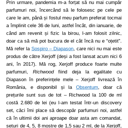
Prin urmare, pandemia m-a forțat să nu mai cumpăr
parfumuri noi, încercând să le folosesc pe cele pe
care le am, până și fostul meu parfum preferat tocmai
a împlinit cele 36 de luni, astfel încât, din ianuarie, de
când am revenit și fizic la birou, l-am folosit zilnic,
doar ca să mă pot bucura de el cât încă nu e “oțetit”.
Mă refer la
Sospiro – Diapason
, care nici nu mai este
produs de către Xerjoff (deși a fost lansat acum nici 6
ani, în 2017). Mă rog, Xerjoff produce foarte multe
parfumuri,
Richwood
fiind deja la egalitate cu
Diapason în preferințele mele – Xerjoff livrează în
România, e disponibil și la
Obsentum
, doar că
prețurile sunt sus de tot – Richwood la 100 de ml
costă 2.680 de lei (eu l-am testat într-un discovery
set, căci îmi place să descopăr parfumuri noi, astfel
că în ultimii doi ani aproape doar asta am comandat,
seturi de 4, 5, 8 mostre de 1,5 sau 2 ml, de la Xerjoff,