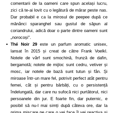
comentarii de la oameni care spun același lucru,
zici că te-ai lovit cu o legătură de mărar peste nas.
Dar probabil e ca la mirosul de peepee după ce
mănânci sparanghel sau gustul de săpun al
coriandrului, adică doar o parte dintre oameni sunt
„norocoși”.
Thé Noir 29
este un parfum aromatic unisex,
lansat în 2015 și creat de către Frank Voelkl.
Notele de vârf sunt smochină, frunză de dafin,
bergamotă; notele de mijloc sunt cedru, vetiver și
mosc, iar notele de bază sunt tutun și fân. Și
miroase într-un mare fel, potrivit perfect atât pentru
femei, cât și pentru bărbăți, cu o persistență
îndelungată, dar care nu sufocă nici purtătorul, nici
persoanele din jur. E foarte fin, dar puternic, e
posibil să nu-l mai simți după câteva ore, dar la
prima mișcare pe care o vei face îl vei reactiva și