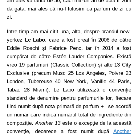
am ales varianta de 50, căci într-un an de abia îl vom
da gata, mai ales că nu-l folosim ca parfum de zi cu
zi.
Între timp am mai citit una, alta, despre brandul new-
yorkez
Le Labo
, care a fost creat în 2006 de către
Eddie Roschi și Fabrice Peno, iar în 2014 a fost
cumpărat de către Estée Lauder Companies. Există
vreo 19 parfumuri (Classic Collection) și alte 13 City
Exclusive (precum Musc 25 Los Angeles, Poivre 23
London, Tubereuse 40 New York, Vanille 44 Paris,
Tabac 28 Miami). Le Labo utilizează o convenție
standard de denumire pentru parfumurile lor, fiecare
fiind numit după nota primară de parfum + i se acordă
un număr care indică numărul total de ingrediente din
compoziție.
Another 13
este o excepție de la această
convenție, deoarece a fost numit după
Another