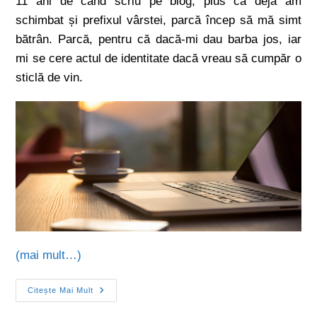
11 ani de când scriu pe blog, plus că deja am
schimbat și prefixul vârstei, parcă încep să mă simt
bătrân. Parcă, pentru că dacă-mi dau barba jos, iar
mi se cere actul de identitate dacă vreau să cumpăr o
sticlă de vin.
(mai mult…)
Citește Mai Mult