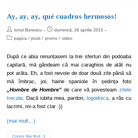
Ay, ay, ay, qué cuadros hermosos!
Ionut Bunescu
duminică, 26 aprilie 2015
papica
/
poze
/
promo
/
video
După ce abia renunțasem la trei sferturi din podoaba
capilară, mă gândeam că mai caraghios de atât nu
pot arăta. Eh, a fost nevoie de doar două zile până să
mă îmbrac, joi, haine spaniole în ședința foto
„Hombre de Hombre”
de care vă povesteam
zilele
trecute
. Dacă iubita mea, pardon,
logodnica
, a râs cu
lacrimi, mi-a fost clar :))
(mai mult…)
Citește Mai Mult