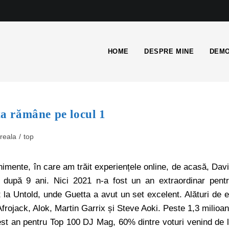
HOME
DESPRE MINE
DEMO
a rămâne pe locul 1
reala
/
top
venimente, în care am trăit experiențele online, de acasă, Dav
 după 9 ani. Nici 2021 n-a fost un an extraordinar pent
t la Untold, unde Guetta a avut un set excelent. Alături de e
Afrojack, Alok, Martin Garrix și Steve Aoki. Peste 1,3 milioa
cest an pentru Top 100 DJ Mag, 60% dintre voturi venind de 