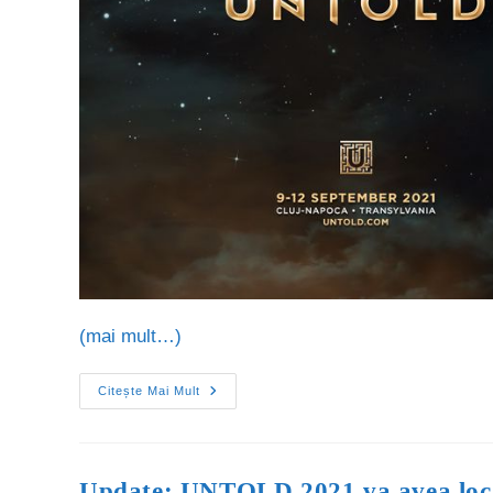
(mai mult…)
Citește Mai Mult
Update: UNTOLD 2021 va avea loc 