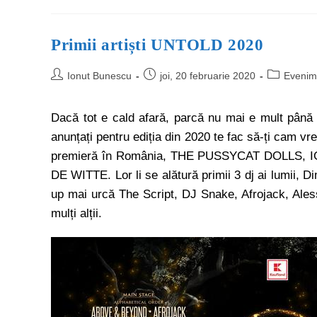
Primii artiști UNTOLD 2020
Ionut Bunescu
joi, 20 februarie 2020
Evenim
Dacă tot e cald afară, parcă nu mai e mult până la
anunțați pentru ediția din 2020 te fac să-ți cam v
premieră în România, THE PUSSYCAT DOLLS,
DE WITTE. Lor li se alătură primii 3 dj ai lumii, D
up mai urcă The Script, DJ Snake, Afrojack, Ale
mulți alții.