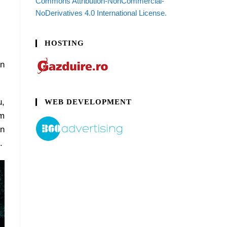
Commons Attribution-NonCommercial-
NoDerivatives 4.0 International License.
HOSTING
in
u,
WEB DEVELOPMENT
sm
un
.