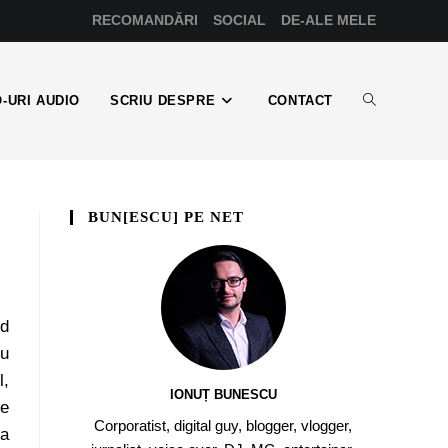
RECOMANDĂRI
SOCIAL
DE-ALE MELE
-URI AUDIO
SCRIU DESPRE
CONTACT
BUN[ESCU] PE NET
id
ru
l,
IONUȚ BUNESCU
ne
Corporatist, digital guy, blogger, vlogger,
la