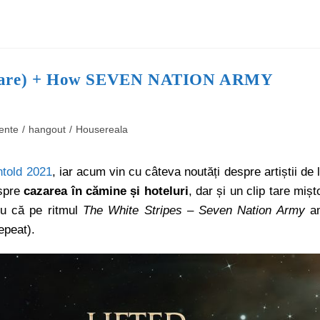
cazare) + How SEVEN NATION ARMY
ente
/
hangout
/
Housereala
told 2021
, iar acum vin cu câteva noutăți despre artiștii de 
espre
cazarea în cămine și hoteluri
, dar și un clip tare mișt
ru că pe ritmul
The White Stripes – Seven Nation Army
a
peat).