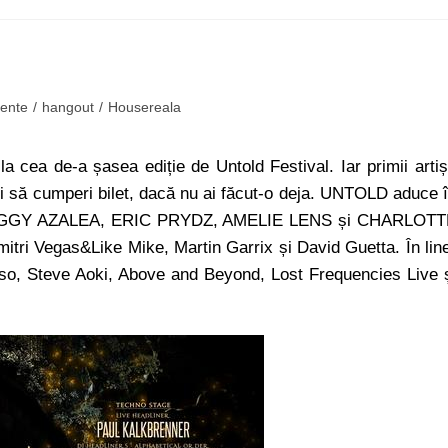
ente
/
hangout
/
Housereala
 cea de-a șasea ediție de Untold Festival. Iar primii artiș
rei să cumperi bilet, dacă nu ai făcut-o deja. UNTOLD aduce 
 IGGY AZALEA, ERIC PRYDZ, AMELIE LENS și CHARLOTT
imitri Vegas&Like Mike, Martin Garrix și David Guetta. În lin
sso, Steve Aoki, Above and Beyond, Lost Frequencies Live 