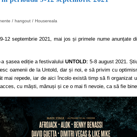
mente
/
hangout
/
Housereala
-12 septembrie 2021, mai jos și primele nume anunțate d
a șasea ediție a festivalului
UNTOLD:
5-8 august 2021. Ști
esc oamenii de la Untold, dar și noi, e să privim cu optimi
ât mai repede, iar de aici încolo există timp să fi organizat 
 acces, cu măști, mănuși și ce o mai fi nevoie, ca să fie bine