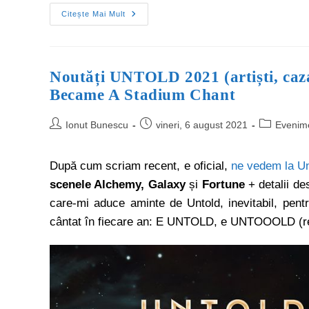
Citește Mai Mult
Noutăți UNTOLD 2021 (artiști, 
Became A Stadium Chant
Ionut Bunescu
vineri, 6 august 2021
Evenim
După cum scriam recent, e oficial,
ne vedem la Un
scenele Alchemy, Galaxy
și
Fortune
+ detalii d
care-mi aduce aminte de Untold, inevitabil, pent
cântat în fiecare an: E UNTOLD, e UNTOOOLD (re