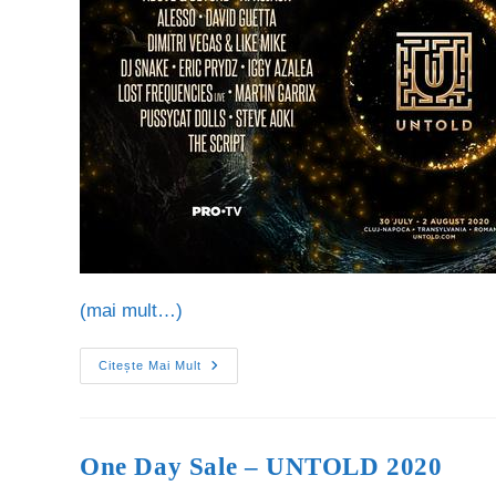
(mai mult…)
Citește Mai Mult
One Day Sale – UNTOLD 2020