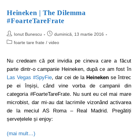
Heineken | The Dilemma
#FoarteTareFrate
Ionut Bunescu
duminică, 13 martie 2016
foarte tare frate
/
video
Nu credeam că pot invidia pe cineva care a făcut
parte dintr-o campanie Heineken, după ce am fost în
Las Vegas #SpyFie
, dar cei de la
Heineken
se întrec
pe ei înșiși, când vine vorba de campanii din
categoria #FoarteTareFrate. Nu sunt eu cel mai mare
microbist, dar mi-au dat lacrimile vizonând activarea
de la meciul AS Roma – Real Madrid. Pregătiți
șervețelele și enjoy:
(mai mult…)