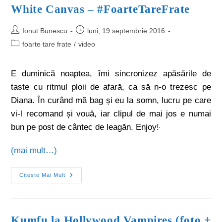
White Canvas – #FoarteTareFrate
Ionut Bunescu
luni, 19 septembrie 2016
foarte tare frate
/
video
E duminică noaptea, îmi sincronizez apăsările de
taste cu ritmul ploii de afară, ca să n-o trezesc pe
Diana. În curând mă bag și eu la somn, lucru pe care
vi-l recomand și vouă, iar clipul de mai jos e numai
bun pe post de cântec de leagăn. Enjoy!
(mai mult…)
Citește Mai Mult
Kumfu la Hollywood Vampires (foto +