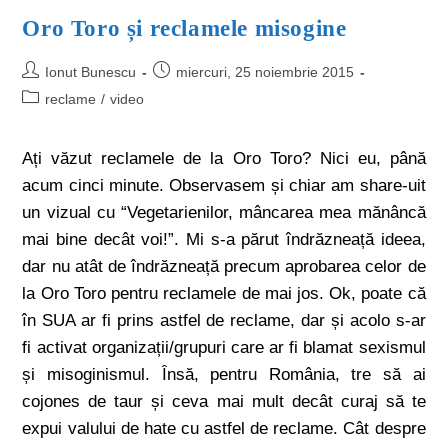
Oro Toro și reclamele misogine
Ionut Bunescu
miercuri, 25 noiembrie 2015
reclame
/
video
Ați văzut reclamele de la Oro Toro? Nici eu, până
acum cinci minute. Observasem și chiar am share-uit
un vizual cu “Vegetarienilor, mâncarea mea mănâncă
mai bine decât voi!”. Mi s-a părut îndrăzneață ideea,
dar nu atât de îndrăzneață precum aprobarea celor de
la Oro Toro pentru reclamele de mai jos. Ok, poate că
în SUA ar fi prins astfel de reclame, dar și acolo s-ar
fi activat organizații/grupuri care ar fi blamat sexismul
și misoginismul. Însă, pentru România, tre să ai
cojones de taur și ceva mai mult decât curaj să te
expui valului de hate cu astfel de reclame. Cât despre