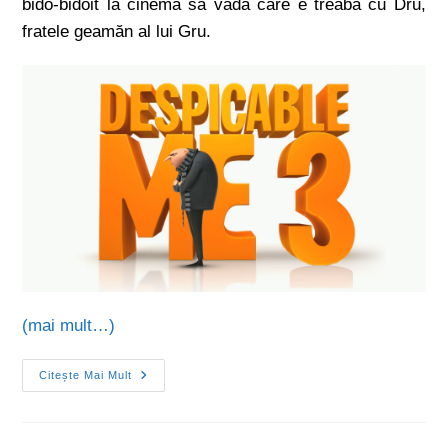
bido-bidoit la cinema să vadă care e treaba cu Dru,
fratele geamăn al lui Gru.
(mai mult…)
Citește Mai Mult