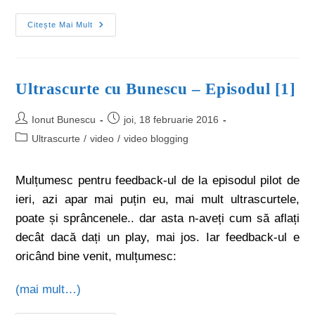
Citește Mai Mult
Ultrascurte cu Bunescu – Episodul [1]
Ionut Bunescu
joi, 18 februarie 2016
Ultrascurte
/
video
/
video blogging
Mulțumesc pentru feedback-ul de la episodul pilot de
ieri, azi apar mai puțin eu, mai mult ultrascurtele,
poate și sprâncenele.. dar asta n-aveți cum să aflați
decât dacă dați un play, mai jos. Iar feedback-ul e
oricând bine venit, mulțumesc:
(mai mult…)