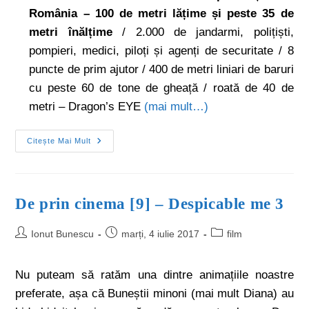
România – 100 de metri lățime și peste
35 de
metri înălțime
/ 2.000 de jandarmi, polițiști,
pompieri, medici, piloți și agenți de securitate / 8
puncte de prim ajutor / 400 de metri liniari de baruri
cu peste 60 de tone de gheață / roată de 40 de
metri – Dragon’s EYE
(mai mult…)
Citește Mai Mult
De prin cinema [9] – Despicable me 3
Ionut Bunescu
marți, 4 iulie 2017
film
Nu puteam să ratăm una dintre animațiile noastre
preferate, așa că Buneștii minoni (mai mult Diana) au