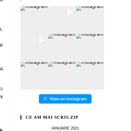
m,
ai
ea
ci
ni
View on Instagram
CE AM MAI SCRIS.ZIP
IANUARIE 2021
ck