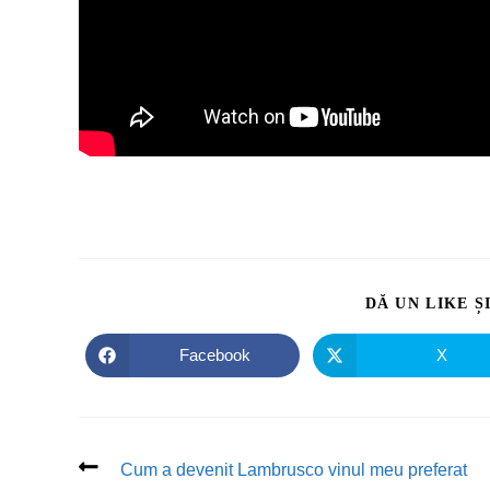
DĂ UN LIKE Ș
Facebook
X
Cum a devenit Lambrusco vinul meu preferat