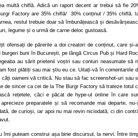
a multă chiflă. Adică un raport decent ar trebui să fie 2
 Burgr Factory are 35% chiflă/ 30% conținut / 35% chiflă. I
carnea, restul trebuie doar să îmbunățească și desăvârșeas
suri, legume și o urmă de carne deloc gustoasă.
t ofensați de părerile a doi creatori de conținut, care și-
ți burgeri buni în București, pe lângă Circus Pub și Hard Ro
degeaba au sărit prietenii voștri sau conturi neasumate să 
am fost plătiți sau mai știu eu ce. Uitați-vă în comentariile 
i câți oameni vă critică. Nu stau să fac screenshot-uri sau 
e de sincer ca cei de la The Burgr Factory să trateze totul 
ască rețetele, căci e păcat de hype-ul online în care su
ă aprecieze preparatele și să recomande mai departe, nu-
tă, de curioși, iar apoi nu mai revin niciodată, ci din contr
avut.
îmi puteam construi așa bine discursul, la nervi. Între tim