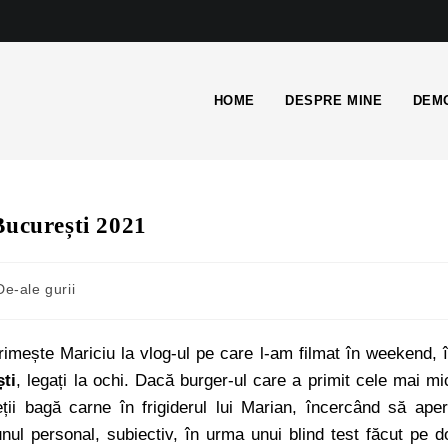
HOME
DESPRE MINE
DEMO
București 2021
De-ale gurii
imește Mariciu la vlog-ul pe care l-am filmat în weekend, 
ti
, legați la ochi. Dacă burger-ul care a primit cele mai mi
ții bagă carne în frigiderul lui Marian, încercând să ape
ul personal, subiectiv, în urma unui blind test făcut pe d