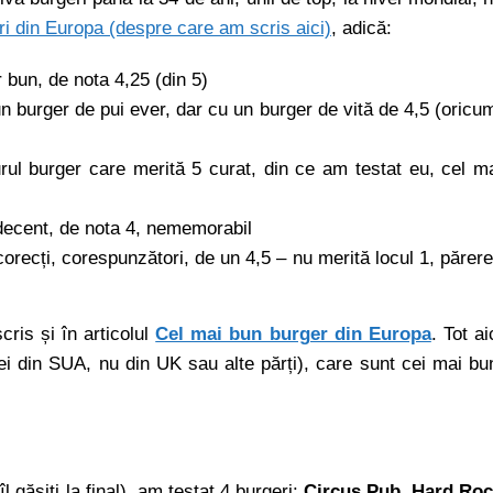
ri din Europa (despre care am scris aici)
, adică:
 bun, de nota 4,25 (din 5)
un burger de pui ever, dar cu un burger de vită de 4,5 (oricu
urul burger care merită 5 curat, din ce am testat eu, cel m
 decent, de nota 4, nememorabil
corecți, corespunzători, de un 4,5 – nu merită locul 1, părer
ris și în articolul
Cel mai bun burger din Europa
. Tot ai
i din SUA, nu din UK sau alte părți), care sunt cei mai bu
 găsiți la final), am testat 4 burgeri:
Circus Pub, Hard Ro