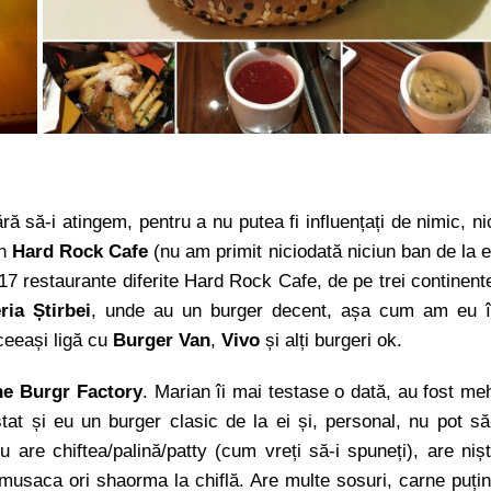
ără să-i atingem, pentru a nu putea fi influențați de nimic, ni
an
Hard Rock Cafe
(nu am primit niciodată niciun ban de la e
 17 restaurante diferite Hard Rock Cafe, de pe trei continent
ria Știrbei
, unde au un burger decent, așa cum am eu 
aceeași ligă cu
Burger Van
,
Vivo
și alți burgeri ok.
he Burgr Factory
. Marian îi mai testase o dată, au fost me
at și eu un burger clasic de la ei și, personal, nu pot să
are chiftea/palină/patty (cum vreți să-i spuneți), are niș
musaca ori shaorma la chiflă. Are multe sosuri, carne puți