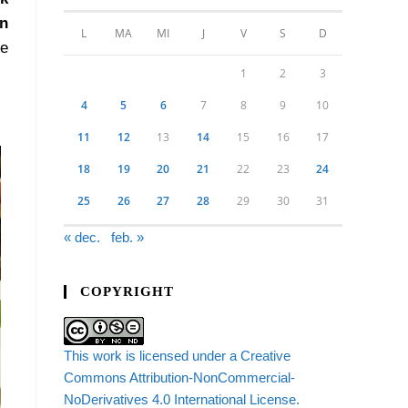
n
L
MA
MI
J
V
S
D
se
1
2
3
4
5
6
7
8
9
10
11
12
13
14
15
16
17
18
19
20
21
22
23
24
25
26
27
28
29
30
31
« dec.
feb. »
COPYRIGHT
This work is licensed under a Creative
Commons Attribution-NonCommercial-
NoDerivatives 4.0 International License.