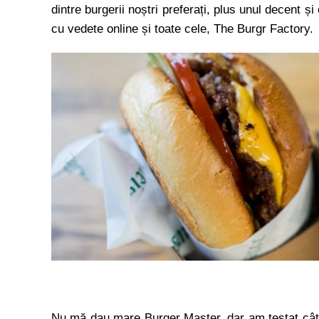
dintre burgerii noștri preferați, plus unul decent ș
cu vedete online și toate cele, The Burgr Factory.
Nu mă dau mare Burger Master, dar am testat câțiva