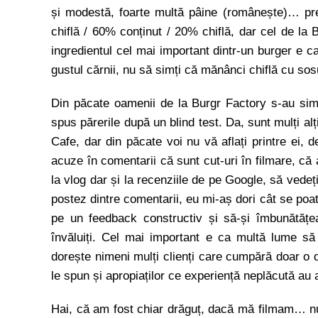
și modestă, foarte multă pâine (românește)… pre
chiflă / 60% conținut / 20% chiflă, dar cel de la
ingredientul cel mai important dintr-un burger e 
gustul cărnii, nu să simți că mănânci chiflă cu so
Din păcate oamenii de la Burgr Factory s-au simți
spus părerile după un blind test. Da, sunt mulți al
Cafe, dar din păcate voi nu vă aflați printre ei, 
acuze în comentarii că sunt cut-uri în filmare, că 
la vlog dar și la recenziile de pe Google, să vedeț
postez dintre comentarii, eu mi-aș dori cât se poat
pe un feedback constructiv și să-și îmbunătățe
învăluiți. Cel mai important e ca multă lume s
dorește nimeni mulți clienți care cumpără doar o da
le spun și apropiaților ce experiență neplăcută au 
Hai, că am fost chiar drăguț, dacă mă filmam… nu 