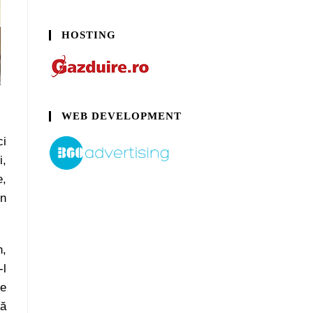
HOSTING
WEB DEVELOPMENT
ci
i,
e,
în
h,
-l
te
nă