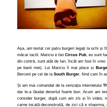
Așa, am testat cei patru burgeri legați la ochi și f
măcar tactil. Mariciu e fan
Circus Pub
, eu sunt f
din contră, sunt atât de fan, încât am fost în vreo
pe banii mei). Lui Mariciu îi mai place și
Burge
Berceni pe cei de la
South Burger
, fiind cam în 
Și am mai comandat de la senzația internetului
T
dar le-a lăudat desertul foarte bun. Acum am test
consider burger, după cum am zis și în video, nu 
carne tocată-deconstruită, de zici că e shaorma, 