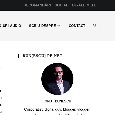
RECOMANDĂRI
SOCIAL
DE-ALE MELE
-URI AUDIO
SCRIU DESPRE
CONTACT
BUN[ESCU] PE NET
în
ci
IONUȚ BUNESCU
re
Corporatist, digital guy, blogger, vlogger,
oi