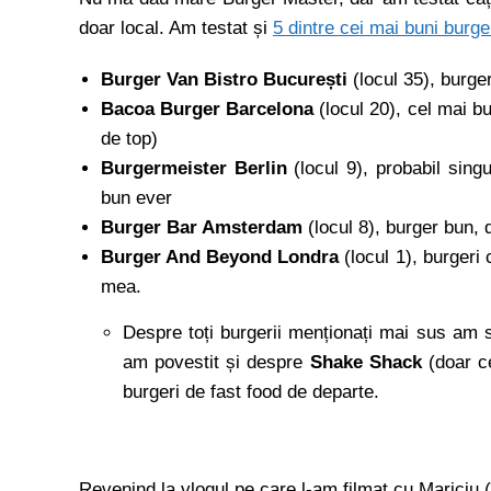
doar local. Am testat și
5 dintre cei mai buni burge
Burger Van Bistro București
(locul 35), burger
Bacoa Burger Barcelona
(locul 20), cel mai b
de top)
Burgermeister Berlin
(locul 9), probabil sing
bun ever
Burger Bar Amsterdam
(locul 8), burger bun,
Burger And Beyond Londra
(locul 1), burgeri 
mea.
Despre toți burgerii menționați mai sus am sc
am povestit și despre
Shake Shack
(doar ce
burgeri de fast food de departe.
Revenind la vlogul pe care l-am filmat cu Mariciu (îl