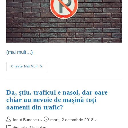
(mai mult…)
Citește Mai Mult
Da, știu, traficul e nasol, dar oare
chiar au nevoie de mașină toți
oamenii din trafic?
Ionut Bunescu
marți, 2 octombrie 2018
din trafic
/
la volan