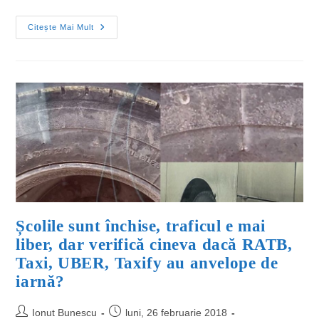
Citește Mai Mult
Școlile sunt închise, traficul e mai
liber, dar verifică cineva dacă RATB,
Taxi, UBER, Taxify au anvelope de
iarnă?
Ionut Bunescu
luni, 26 februarie 2018