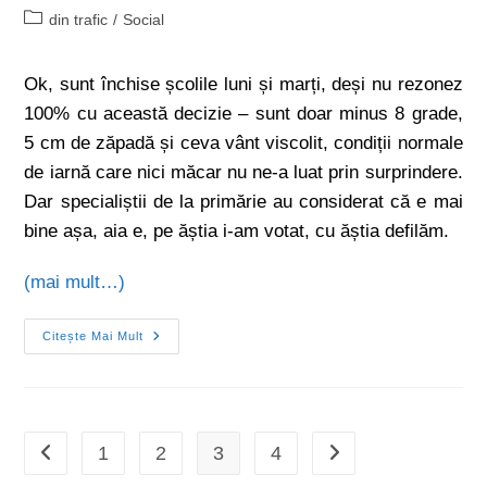
din trafic
/
Social
Ok, sunt închise școlile luni și marți, deși nu rezonez
100% cu această decizie – sunt doar minus 8 grade,
5 cm de zăpadă și ceva vânt viscolit, condiții normale
de iarnă care nici măcar nu ne-a luat prin surprindere.
Dar specialiștii de la primărie au considerat că e mai
bine așa, aia e, pe ăștia i-am votat, cu ăștia defilăm.
(mai mult…)
Citește Mai Mult
1
2
3
4