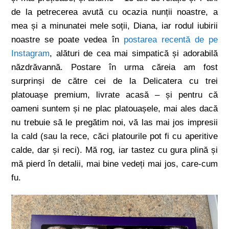
de la petrecerea avută cu ocazia nunții noastre, a
mea și a minunatei mele soții, Diana, iar rodul iubirii
noastre se poate vedea în
postarea recentă de pe
Instagram
, alături de cea mai simpatică și adorabilă
năzdrăvannă. Postare în urma căreia am fost
surprinși de către cei de la Delicatera cu trei
platouașe premium, livrate acasă – și pentru că
oameni suntem și ne plac platouașele, mai ales dacă
nu trebuie să le pregătim noi, vă las mai jos impresii
la cald (sau la rece, căci platourile pot fi cu aperitive
calde, dar și reci). Mă rog, iar tastez cu gura plină și
mă pierd în detalii, mai bine vedeți mai jos, care-cum
fu.