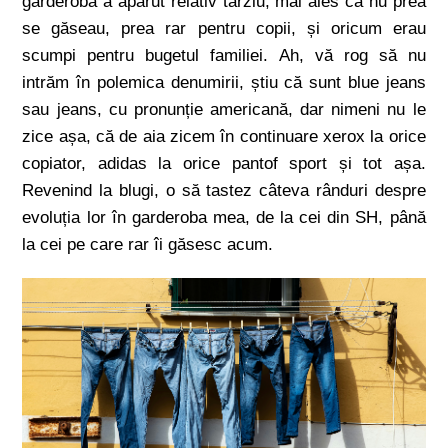
garderobă a apărut relativ târziu, mai ales că nu prea
se găseau, prea rar pentru copii, și oricum erau
scumpi pentru bugetul familiei. Ah, vă rog să nu
intrăm în polemica denumirii, știu că sunt blue jeans
sau jeans, cu pronunție americană, dar nimeni nu le
zice așa, că de aia zicem în continuare xerox la orice
copiator, adidas la orice pantof sport și tot așa.
Revenind la blugi, o să tastez câteva rânduri despre
evoluția lor în garderoba mea, de la cei din SH, până
la cei pe care rar îi găsesc acum.