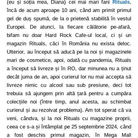
(eu și soția mea, Diana) cei mai mari fani
Rituals
,
încă de acum aproape 10 ani, când am primit primul
gel de duș spumă, de la o prietenă stabilită în vestul
Europei. De atunci, la fiecare călătorie pe-afară,
bifam nu doar Hard Rock Cafe-ul local, ci și un
magazin Rituals, căci în România nu exista deloc.
Ulterior, au început să aducă pe la noi și magazinele
mari de cosmetice, apoi, odată cu pandemia, Rituals
a început să livreze și în RO, dar minunea nu a ținut
decât juma de an, apoi curierul lor nu mai accepta să
livreze nimic cu alcool sau sub presiune, deci tot
trebuia să ajungem prin altă țară pentru a cumpăra
colecțiile noi (între timp, anul acesta, au schimbat
curierul și au rezolvat problema). Am tot sperat că va
veni, cândva, și la noi Rituals cu magazine proprii,
ceea ce s-a și întâmplat pe 25 septembrie 2024, când
a fost deschis primul magazin, în Mega Mall