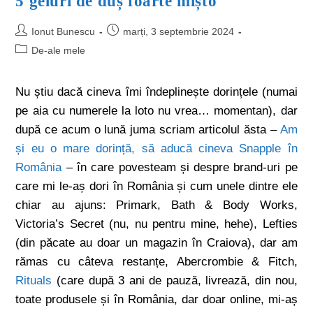
5 geluri de duș foarte mișto
Ionut Bunescu
marți, 3 septembrie 2024
De-ale mele
Nu știu dacă cineva îmi îndeplinește dorințele (numai
pe aia cu numerele la loto nu vrea… momentan), dar
după ce acum o lună juma scriam articolul ăsta –
Am
și eu o mare dorință, să aducă cineva Snapple în
România
– în care povesteam și despre brand-uri pe
care mi le-aș dori în România și cum unele dintre ele
chiar au ajuns: Primark, Bath & Body Works,
Victoria’s Secret (nu, nu pentru mine, hehe), Lefties
(din păcate au doar un magazin în Craiova), dar am
rămas cu câteva restanțe, Abercrombie & Fitch,
Rituals
(care după 3 ani de pauză, livrează, din nou,
toate produsele și în România, dar doar online, mi-aș