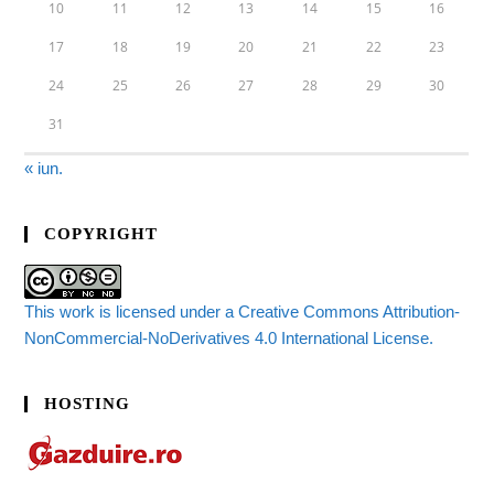
10
11
12
13
14
15
16
17
18
19
20
21
22
23
24
25
26
27
28
29
30
31
« iun.
COPYRIGHT
This work is licensed under a Creative Commons Attribution-
NonCommercial-NoDerivatives 4.0 International License.
HOSTING