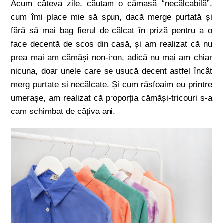
Acum câteva zile, căutam o cămașă “necălcabilă”,
cum îmi place mie să spun, dacă merge purtată și
fără să mai bag fierul de călcat în priză pentru a o
face decentă de scos din casă, și am realizat că nu
prea mai am cămăși non-iron, adică nu mai am chiar
nicuna, doar unele care se usucă decent astfel încât
merg purtate și necălcate. Și cum răsfoaim eu printre
umerașe, am realizat că proporția cămăși-tricouri s-a
cam schimbat de câțiva ani.