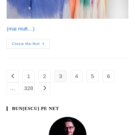
(mai mult…)
Citește Mai Mult
1
2
3
4
5
6
…
328
BUN[ESCU] PE NET