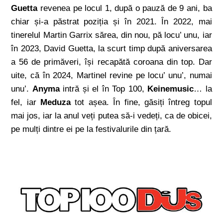
Guetta
revenea pe locul 1, după o pauză de 9 ani, ba
chiar și-a păstrat poziția și în 2021. În 2022, mai
tinerelul Martin Garrix sărea, din nou, pă locu’ unu, iar
în 2023, David Guetta, la scurt timp după aniversarea
a 56 de primăveri, își recapătă coroana din top. Dar
uite, că în 2024, Martinel revine pe locu’ unu’, numai
unu’.
Anyma
intră și el în Top 100,
Keinemusic
… la
fel, iar
Meduza
tot așea. În fine, găsiți întreg topul
mai jos, iar la anul veți putea să-i vedeți, ca de obicei,
pe mulți dintre ei pe la festivalurile din țară.