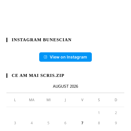
INSTAGRAM BUNESCIAN
View on Instagram
CE AM MAI SCRIS.ZIP
AUGUST 2026
L
MA
MI
J
V
S
D
1
2
3
4
5
6
7
8
9