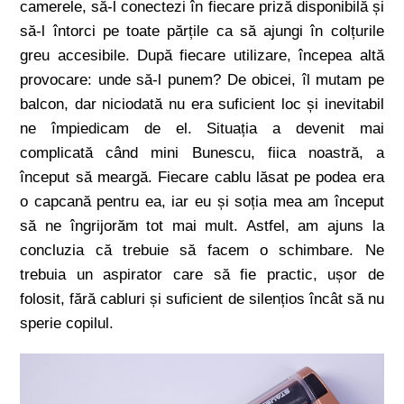
camerele, să-l conectezi în fiecare priză disponibilă și
să-l întorci pe toate părțile ca să ajungi în colțurile
greu accesibile. După fiecare utilizare, începea altă
provocare: unde să-l punem? De obicei, îl mutam pe
balcon, dar niciodată nu era suficient loc și inevitabil
ne împiedicam de el. Situația a devenit mai
complicată când mini Bunescu, fiica noastră, a
început să meargă. Fiecare cablu lăsat pe podea era
o capcană pentru ea, iar eu și soția mea am început
să ne îngrijorăm tot mai mult. Astfel, am ajuns la
concluzia că trebuie să facem o schimbare. Ne
trebuia un aspirator care să fie practic, ușor de
folosit, fără cabluri și suficient de silențios încât să nu
sperie copilul.