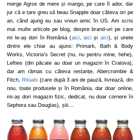
merge Agros de mere și mango, pe care îl ador, dar
jur că e tare greu să beau Snapple doar câteva ori pe
an, când ajung eu sau vreun amic în US. Am scris
mai multe articole pe blog, despre brand-uri pe care
mi le-aș dori în România (
aici
,
aici
și
aici
), și unele
dintre ele chiar au ajuns: Primark, Bath & Body
Works, Victoria’s Secret (nu, nu pentru mine, hehe),
Lefties (din păcate au doar un magazin în Craiova),
dar am rămas cu câteva restanțe, Abercrombie &
Fitch,
Rituals
(care după 3 ani de pauză, livrează, din
nou, toate produsele și în România, dar doar online,
mi-aș dori magazin fizic, dedicat, nu doar cornere în
Sephora sau Douglas), șiii…