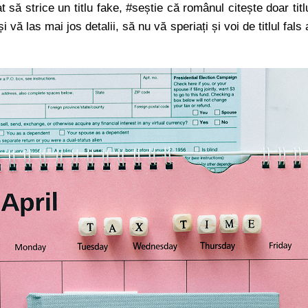
 să strice un titlu fake, #seștie că românul citește doar titl
 vă las mai jos detalii, să nu vă speriați și voi de titlul fals 