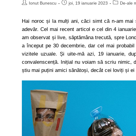
Ionut Bunescu
joi, 19 ianuarie 2023
De-ale 
Hai noroc și la mulți ani, căci simt că n-am mai 
adevăr. Cel mai recent articol e cel din 4 ianuar
am observat și live, săptămâna trecută, spre Lond
a început pe 30 decembrie, dar cel mai probabil
vizitele uzuale. Și uite-mă azi, 19 ianuarie, d
convalenscență. Inițial nu voiam să scriu nimic, da
știu mai puțini amici sănătoși, decât cei loviți și e