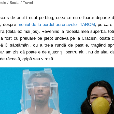
mele
/
Social
/
Travel
scris de anul trecut pe blog, ceea ce nu e foarte departe 
ie, despre
meniul de la bordul aeronavelor TAROM
, pe care 
ra (detaliez mai jos). Revenind la răceala mea superbă, tot
 a fost cu preluare pe piept undeva pe la Crăciun, odată 
upă 3 săptămâni, cu a treia rundă de pastile, tragând sp
r am zis că poate e de ajutor și pentru alții, nu de alta, d
i de răceală, gripă sau viroză.