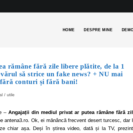
HOME
DESPRE MINE
DEMO
a rămâne fără zile libere plătite, de la 1
evărul să strice un fake news? + NU mai
 fără conturi și fără bani!
al
/
utile
re –
Angajații din mediul privat ar putea rămâne fără zi
e antena3.ro. Ok, ei mănâncă frecvent desert turcesc, dar 
eze chiar așa. Deși în știrea video, dată și la TV, prezin