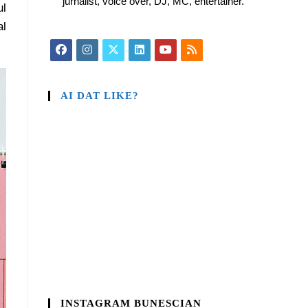
jurnalist, voice over, DJ, MC, entertainer.
ul
al
AI DAT LIKE?
INSTAGRAM BUNESCIAN