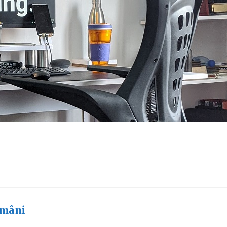
ămâni