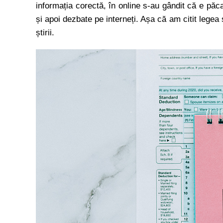
informația corectă, în online s-au gândit că e păcat
și apoi dezbate pe interneți. Așa că am citit legea și
știrii.