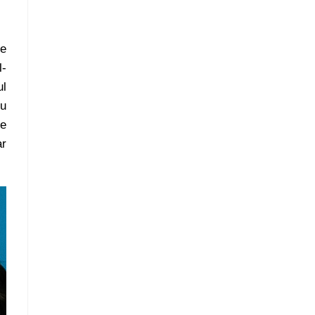
de
l-
ul
cu
re
ar