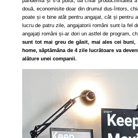
pandemia și s-a putut, ba chiar productivitatea a
două, economisite doar din drumul dus-întors, chia
poate și e bine atât pentru angajat, cât și pentr
lucru de patru zile, angajatorii români sunt la fel 
angajați români și-ar dori un astfel de program, ch
sunt tot mai greu de găsit, mai ales cei buni,
home, săptămâna de 4 zile lucrătoare va deveni
alăture unei companii.