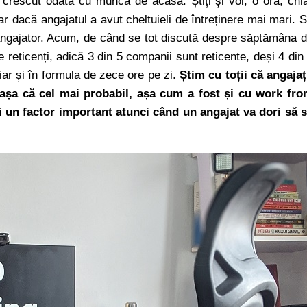
 crescut odată cu munca de acasă. Știți și voi, o oră, chi
r dacă angajatul a avut cheltuieli de întreținere mai mari. 
u angajator. Acum, de când se tot discută despre săptămâna 
de reticenți, adică 3 din 5 companii sunt reticente, deși 4 din
iar și în formula de zece ore pe zi.
Știm cu toții că angajaț
 așa că cel mai probabil, așa cum a fost și cu work fr
 un factor important atunci când un angajat va dori să 