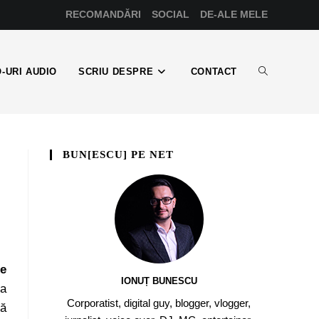
RECOMANDĂRI
SOCIAL
DE-ALE MELE
-URI AUDIO
SCRIU DESPRE
CONTACT
BUN[ESCU] PE NET
le
IONUȚ BUNESCU
la
Corporatist, digital guy, blogger, vlogger,
tă