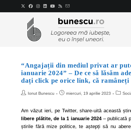
“Angajații din mediul privat ar pute
ianuarie 2024” – De ce să lăsăm ad
dați click pe orice link, că ramâneți
Ionut Bunescu
miercuri, 19 aprilie 2023
Soci
Am văzut ieri, pe Twitter, share-uită această ști
libere plătite, de la 1 ianuarie 2024
– publicată p
știrile fără mize politice, te aștepți să nu aber