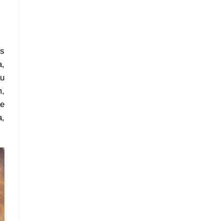
es
a,
au
m,
 e
a,