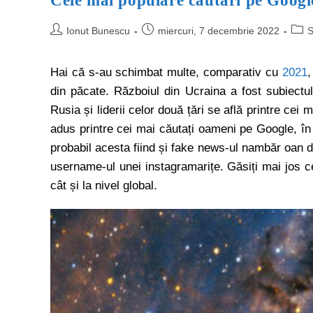
Cele mai populare căutări pe Googl
Ionut Bunescu
miercuri, 7 decembrie 2022
S
Hai că s-au schimbat multe, comparativ cu
2021
,
din păcate. Războiul din Ucraina a fost subiectu
Rusia și liderii celor două țări se află printre cei
adus printre cei mai căutați oameni pe Google, în 
probabil acesta fiind și fake news-ul nambăr oan di
username-ul unei instagramarițe. Găsiți mai jos c
cât și la nivel global.