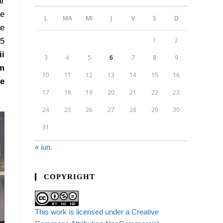
ar
Se
L
MA
MI
J
V
S
D
de
1
2
 5
ii
3
4
5
6
7
8
9
om
10
11
12
13
14
15
16
se
17
18
19
20
21
22
23
24
25
26
27
28
29
30
31
« iun.
COPYRIGHT
This work is licensed under a Creative