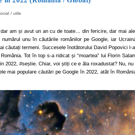
e în 2022 (România / Global)
ocial
/
utile
 dar am și avut un an cu de toate… din fericire, dar mai al
l numărul unu în căutările românilor pe Google, iar Ucrain
 mai căutați termeni. Succesele înotătorului David Popovici l-
România. Tot în top s-a ridicat și “moartea” lui Florin Sala
n 2022, #seștie. Chiar, voi știți ce e ăla roxadustat? Nu, nu
ele mai populare căutări pe Google în 2022, atât în Români